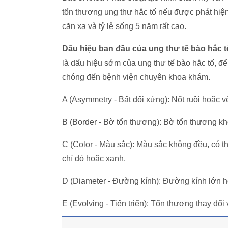
tổn thương ung thư hắc tố nếu được phát hiện 
căn xa và tỷ lệ sống 5 năm rất cao.
Dấu hiệu ban đầu của ung thư tế bào hắc 
là dấu hiệu sớm của ung thư tế bào hắc tố, để
chóng đến bệnh viện chuyên khoa khám.
A (Asymmetry - Bất đối xứng): Nốt ruồi hoặc v
B (Border - Bờ tổn thương): Bờ tổn thương 
C (Color - Màu sắc): Màu sắc không đều, có 
chí đỏ hoặc xanh.
D (Diameter - Đường kính): Đường kính lớn 
E (Evolving - Tiến triển): Tổn thương thay đổ