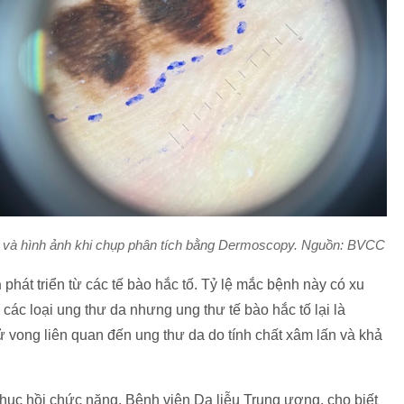
g và hình ảnh khi chụp phân tích bằng Dermoscopy. Nguồn: BVCC
h
phát triển từ các tế bào hắc tố. Tỷ lệ mắc bệnh này có xu
ác loại ung thư da nhưng ung thư tế bào hắc tố lại là
 vong liên quan đến ung thư da do tính chất xâm lấn và khả
hục hồi chức năng, Bệnh viện Da liễu Trung ương, cho biết