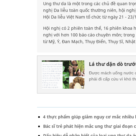
Ung thư da là một trong các chủ đề quan trọn
nghị Da liễu toàn quốc thường niên, hội nghị
Hội Da liễu Việt Nam tổ chức từ ngày 21 - 23/
Hội nghị có 2 phiên toàn thể, 16 phiên khoa h
nghị với hơn 100 báo cáo chuyên môn; trong 
từ Mỹ, Ý, Đan Mạch, Thụy Điển, Thụy Sĩ, Nhậ
Lá thư dặn dò trướ
Được mách uống nước củ
phải đi cấp cứu vì khó 
4 thực phẩm giúp giảm nguy cơ mắc nhiều 
Bác sĩ trẻ phát hiện mắc ung thư giai đoạn 
Dấu hiệu dễ nhận biết của loại ung thư da á