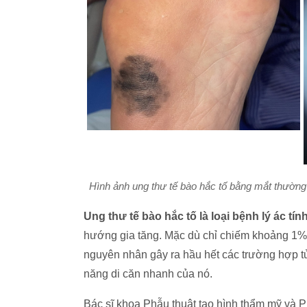
Hình ảnh ung thư tế bào hắc tố bằng mắt thườn
Ung thư tế bào hắc tố là loại bệnh lý ác tín
hướng gia tăng. Mặc dù chỉ chiếm khoảng 1% c
nguyên nhân gây ra hầu hết các trường hợp tử
năng di căn nhanh của nó.
Bác sĩ khoa Phẫu thuật tạo hình thẩm mỹ và P