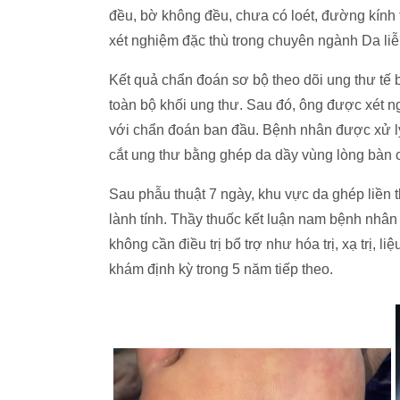
đều, bờ không đều, chưa có loét, đường kính
xét nghiệm đặc thù trong chuyên ngành Da liễ
Kết quả chẩn đoán sơ bộ theo dõi ung thư tế b
toàn bộ khối ung thư. Sau đó, ông được xét 
với chẩn đoán ban đầu. Bệnh nhân được xử lý 
cắt ung thư bằng ghép da dầy vùng lòng bàn c
Sau phẫu thuật 7 ngày, khu vực da ghép liền t
lành tính. Thầy thuốc kết luận nam bệnh nhâ
không cần điều trị bổ trợ như hóa trị, xạ trị, l
khám định kỳ trong 5 năm tiếp theo.