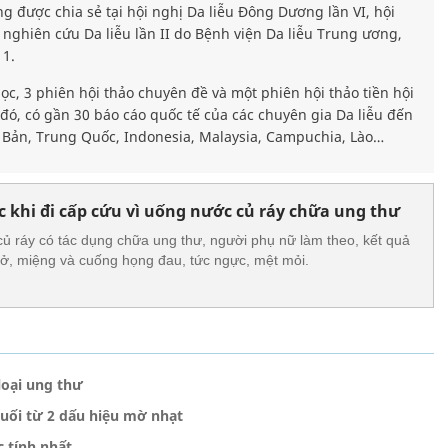
g được chia sẻ tại hội nghị Da liễu Đông Dương lần VI, hội
 nghiên cứu Da liễu lần II do Bệnh viện Da liễu Trung ương,
11.
ọc, 3 phiên hội thảo chuyên đề và một phiên hội thảo tiền hội
đó, có gần 30 báo cáo quốc tế của các chuyên gia Da liễu đến
t Bản, Trung Quốc, Indonesia, Malaysia, Campuchia, Lào…
c khi đi cấp cứu vì uống nước củ ráy chữa ung thư
 ráy có tác dụng chữa ung thư, người phụ nữ làm theo, kết quả
thở, miệng và cuống họng đau, tức ngực, mệt mỏi.
loại ung thư
cuối từ 2 dấu hiệu mờ nhạt
c tính nhất