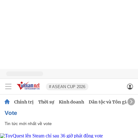
# ASEAN CUP 2026
Chính trị
Thời sự
Kinh doanh
Dân tộc và Tôn giáo
vote
Tin tức mới nhất về
vote