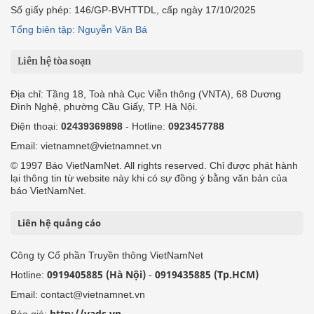
Số giấy phép: 146/GP-BVHTTDL, cấp ngày 17/10/2025
Tổng biên tập: Nguyễn Văn Bá
Liên hệ tòa soạn
Địa chỉ: Tầng 18, Toà nhà Cục Viễn thông (VNTA), 68 Dương
Đình Nghệ, phường Cầu Giấy, TP. Hà Nội.
Điện thoại:
02439369898
- Hotline:
0923457788
Email: vietnamnet@vietnamnet.vn
© 1997 Báo VietNamNet. All rights reserved. Chỉ được phát hành
lại thông tin từ website này khi có sự đồng ý bằng văn bản của
báo VietNamNet.
Liên hệ quảng cáo
Công ty Cổ phần Truyền thông VietNamNet
0919405885 (Hà Nội)
0919435885 (Tp.HCM)
Hotline:
-
Email: contact@vietnamnet.vn
http://vads.vn
Báo giá: