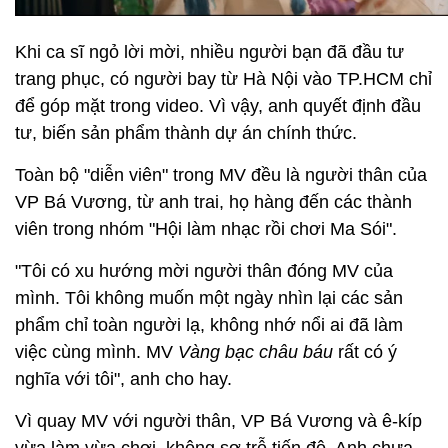
Khi ca sĩ ngỏ lời mời, nhiều người bạn đã đầu tư
trang phục, có người bay từ Hà Nội vào TP.HCM chỉ
để góp mặt trong video. Vì vậy, anh quyết định đầu
tư, biến sản phẩm thành dự án chính thức.
Toàn bộ "diễn viên" trong MV đều là người thân của
VP Bá Vương, từ anh trai, họ hàng đến các thành
viên trong nhóm "Hội làm nhạc rồi chơi Ma Sói".
"Tôi có xu hướng mời người thân đóng MV của
mình. Tôi không muốn một ngày nhìn lại các sản
phẩm chỉ toàn người lạ, không nhớ nổi ai đã làm
việc cùng mình. MV
Vàng bạc châu báu
rất có ý
nghĩa với tôi", anh cho hay.
Vì quay MV với người thân, VP Bá Vương và ê-kíp
vừa làm vừa chơi, không sợ trễ tiến độ. Anh chưa