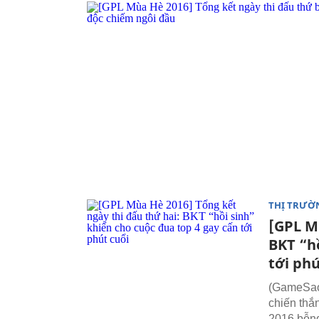
THỊ TRƯỜ
[GPL M
BKT “hồ
tới phú
(GameSao.
chiến thắ
2016 bỗng