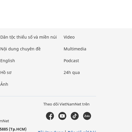
Dân tộc thiểu số và miền núi
Video
Nội dung chuyên đề
Multimedia
English
Podcast
Hồ sơ
24h qua
Ảnh
Theo dõi VietNamNet trên
amNet
5885 (Tp.HCM)