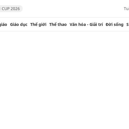
 CUP 2026
Tu
giáo
Giáo dục
Thế giới
Thể thao
Văn hóa - Giải trí
Đời sống
S