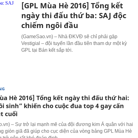
[GPL Mùa Hè 2016] Tổng kết
ngày thi đấu thứ ba: SAJ độc
chiếm ngôi đầu
(GameSao.vn) – Nhà ĐKVĐ sẽ chỉ phải gặp
Vestigial – đội tuyển lần đầu tiên tham dự một kỳ
GPL tại Bán kết sắp tới.
NG
ùa Hè 2016] Tổng kết ngày thi đấu thứ hai:
i sinh” khiến cho cuộc đua top 4 gay cấn
t cuổi
vn) – Sự trở lại mạnh mẽ của đội đương kim Á quân với hai
ng giòn giã đã giúp cho cục diện của vòng bảng GPL Mùa Hè
 trở nên rất khó đoán định.