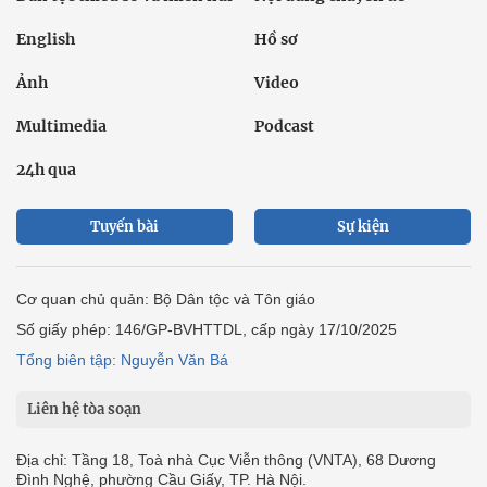
English
Hồ sơ
Ảnh
Video
Multimedia
Podcast
24h qua
Tuyến bài
Sự kiện
Cơ quan chủ quản: Bộ Dân tộc và Tôn giáo
Số giấy phép: 146/GP-BVHTTDL, cấp ngày 17/10/2025
Tổng biên tập: Nguyễn Văn Bá
Liên hệ tòa soạn
Địa chỉ: Tầng 18, Toà nhà Cục Viễn thông (VNTA), 68 Dương
Đình Nghệ, phường Cầu Giấy, TP. Hà Nội.