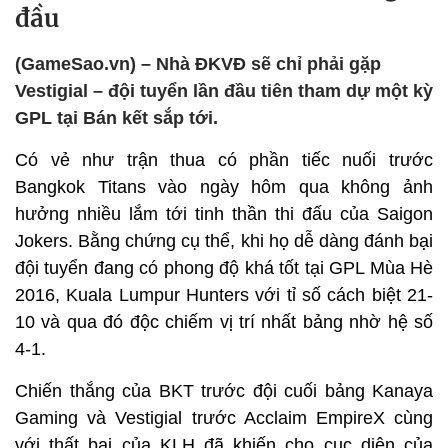
đầu
(GameSao.vn) – Nhà ĐKVĐ sẽ chỉ phải gặp
Vestigial – đội tuyển lần đầu tiên tham dự một kỳ
GPL tại Bán kết sắp tới.
Có vẻ như trận thua có phần tiếc nuối trước
Bangkok Titans vào ngày hôm qua không ảnh
hưởng nhiều lắm tới tinh thần thi đấu của Saigon
Jokers. Bằng chứng cụ thể, khi họ dễ dàng đánh bại
đội tuyển đang có phong độ khá tốt tại GPL Mùa Hè
2016, Kuala Lumpur Hunters với tỉ số cách biệt 21-
10 và qua đó độc chiếm vị trí nhất bảng nhờ hệ số
4-1.
Chiến thắng của BKT trước đội cuối bảng Kanaya
Gaming và Vestigial trước Acclaim EmpireX cùng
với thất bại của KLH đã khiến cho cục diện của