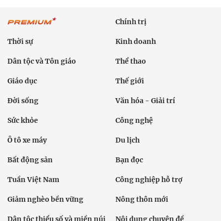
Chính trị
Thời sự
Kinh doanh
Dân tộc và Tôn giáo
Thể thao
Giáo dục
Thế giới
Đời sống
Văn hóa - Giải trí
Sức khỏe
Công nghệ
Ô tô xe máy
Du lịch
Bất động sản
Bạn đọc
Tuần Việt Nam
Công nghiệp hỗ trợ
Giảm nghèo bền vững
Nông thôn mới
Dân tộc thiểu số và miền núi
Nội dung chuyên đề