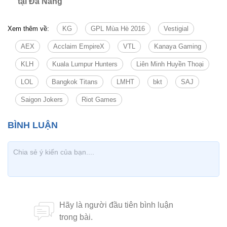
tại Đà Nẵng
Xem thêm về:
KG
GPL Mùa Hè 2016
Vestigial
AEX
Acclaim EmpireX
VTL
Kanaya Gaming
KLH
Kuala Lumpur Hunters
Liên Minh Huyền Thoại
LOL
Bangkok Titans
LMHT
bkt
SAJ
Saigon Jokers
Riot Games