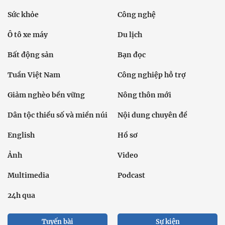
Sức khỏe
Công nghệ
Ô tô xe máy
Du lịch
Bất động sản
Bạn đọc
Tuần Việt Nam
Công nghiệp hỗ trợ
Giảm nghèo bền vững
Nông thôn mới
Dân tộc thiểu số và miền núi
Nội dung chuyên đề
English
Hồ sơ
Ảnh
Video
Multimedia
Podcast
24h qua
Tuyến bài
Sự kiện