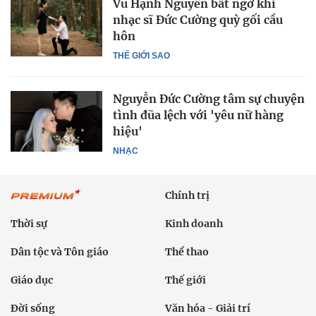
Vũ Hạnh Nguyên bất ngờ khi
nhạc sĩ Đức Cường quỳ gối cầu
hôn
THẾ GIỚI SAO
Nguyễn Đức Cường tâm sự chuyện
tình đũa lệch với 'yêu nữ hàng
hiệu'
NHẠC
Chính trị
Thời sự
Kinh doanh
Dân tộc và Tôn giáo
Thể thao
Giáo dục
Thế giới
Đời sống
Văn hóa - Giải trí