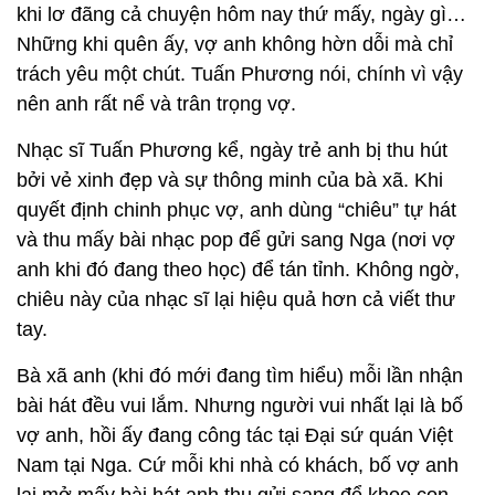
khi lơ đãng cả chuyện hôm nay thứ mấy, ngày gì…
Những khi quên ấy, vợ anh không hờn dỗi mà chỉ
trách yêu một chút. Tuấn Phương nói, chính vì vậy
nên anh rất nể và trân trọng vợ.
Nhạc sĩ Tuấn Phương kể, ngày trẻ anh bị thu hút
bởi vẻ xinh đẹp và sự thông minh của bà xã. Khi
quyết định chinh phục vợ, anh dùng “chiêu” tự hát
và thu mấy bài nhạc pop để gửi sang Nga (nơi vợ
anh khi đó đang theo học) để tán tỉnh. Không ngờ,
chiêu này của nhạc sĩ lại hiệu quả hơn cả viết thư
tay.
Bà xã anh (khi đó mới đang tìm hiểu) mỗi lần nhận
bài hát đều vui lắm. Nhưng người vui nhất lại là bố
vợ anh, hồi ấy đang công tác tại Đại sứ quán Việt
Nam tại Nga. Cứ mỗi khi nhà có khách, bố vợ anh
lại mở mấy bài hát anh thu gửi sang để khoe con