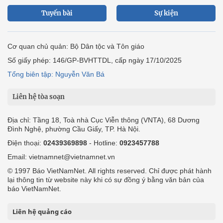
Tuyến bài
Sự kiện
Cơ quan chủ quản: Bộ Dân tộc và Tôn giáo
Số giấy phép: 146/GP-BVHTTDL, cấp ngày 17/10/2025
Tổng biên tập: Nguyễn Văn Bá
Liên hệ tòa soạn
Địa chỉ: Tầng 18, Toà nhà Cục Viễn thông (VNTA), 68 Dương
Đình Nghệ, phường Cầu Giấy, TP. Hà Nội.
Điện thoại:
02439369898
- Hotline:
0923457788
Email: vietnamnet@vietnamnet.vn
© 1997 Báo VietNamNet. All rights reserved. Chỉ được phát hành
lại thông tin từ website này khi có sự đồng ý bằng văn bản của
báo VietNamNet.
Liên hệ quảng cáo