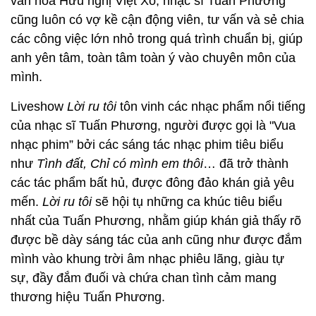
văn hoá Hữu nghị Việt Xô, nhạc sĩ Tuấn Phương
cũng luôn có vợ kề cận động viên, tư vấn và sẻ chia
các công việc lớn nhỏ trong quá trình chuẩn bị, giúp
anh yên tâm, toàn tâm toàn ý vào chuyên môn của
mình.
Liveshow
Lời ru tôi
tôn vinh các nhạc phẩm nổi tiếng
của nhạc sĩ Tuấn Phương, người được gọi là "Vua
nhạc phim” bởi các sáng tác nhạc phim tiêu biểu
như
Tình đất, Chỉ có mình em thôi
… đã trở thành
các tác phẩm bất hủ, được đông đảo khán giả yêu
mến.
Lời ru tôi
sẽ hội tụ những ca khúc tiêu biểu
nhất của Tuấn Phương, nhằm giúp khán giả thấy rõ
được bề dày sáng tác của anh cũng như được đắm
mình vào khung trời âm nhạc phiêu lãng, giàu tự
sự, đầy đắm đuối và chứa chan tình cảm mang
thương hiệu Tuấn Phương.