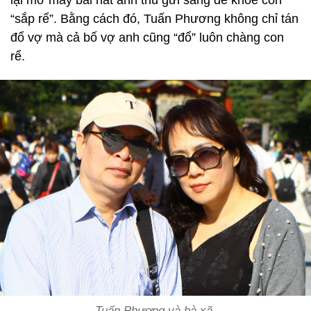
“sắp rể”. Bằng cách đó, Tuấn Phương không chỉ tán
đổ vợ mà cả bố vợ anh cũng “đổ” luôn chàng con
rể.
Tuấn Phương và bà xã.