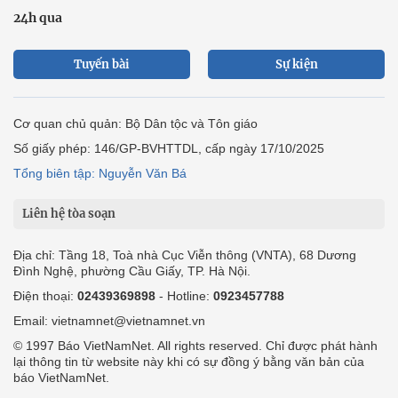
24h qua
Tuyến bài
Sự kiện
Cơ quan chủ quản: Bộ Dân tộc và Tôn giáo
Số giấy phép: 146/GP-BVHTTDL, cấp ngày 17/10/2025
Tổng biên tập: Nguyễn Văn Bá
Liên hệ tòa soạn
Địa chỉ: Tầng 18, Toà nhà Cục Viễn thông (VNTA), 68 Dương
Đình Nghệ, phường Cầu Giấy, TP. Hà Nội.
Điện thoại:
02439369898
- Hotline:
0923457788
Email: vietnamnet@vietnamnet.vn
© 1997 Báo VietNamNet. All rights reserved. Chỉ được phát hành
lại thông tin từ website này khi có sự đồng ý bằng văn bản của
báo VietNamNet.