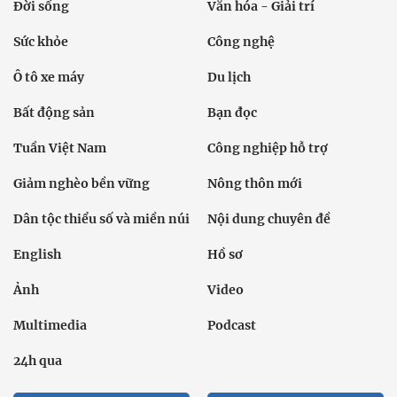
Đời sống
Văn hóa - Giải trí
Sức khỏe
Công nghệ
Ô tô xe máy
Du lịch
Bất động sản
Bạn đọc
Tuần Việt Nam
Công nghiệp hỗ trợ
Giảm nghèo bền vững
Nông thôn mới
Dân tộc thiểu số và miền núi
Nội dung chuyên đề
English
Hồ sơ
Ảnh
Video
Multimedia
Podcast
24h qua