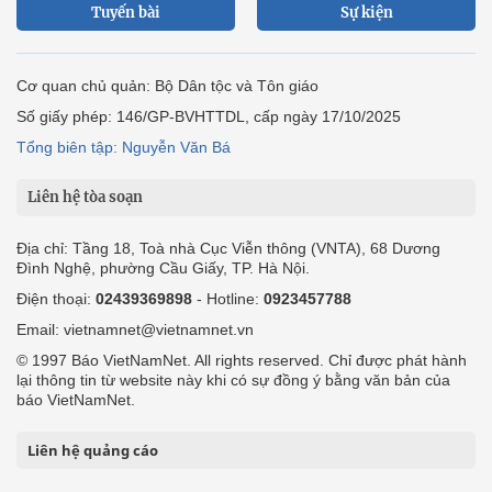
Tuyến bài
Sự kiện
Cơ quan chủ quản: Bộ Dân tộc và Tôn giáo
Số giấy phép: 146/GP-BVHTTDL, cấp ngày 17/10/2025
Tổng biên tập: Nguyễn Văn Bá
Liên hệ tòa soạn
Địa chỉ: Tầng 18, Toà nhà Cục Viễn thông (VNTA), 68 Dương
Đình Nghệ, phường Cầu Giấy, TP. Hà Nội.
Điện thoại:
02439369898
- Hotline:
0923457788
Email: vietnamnet@vietnamnet.vn
© 1997 Báo VietNamNet. All rights reserved. Chỉ được phát hành
lại thông tin từ website này khi có sự đồng ý bằng văn bản của
báo VietNamNet.
Liên hệ quảng cáo