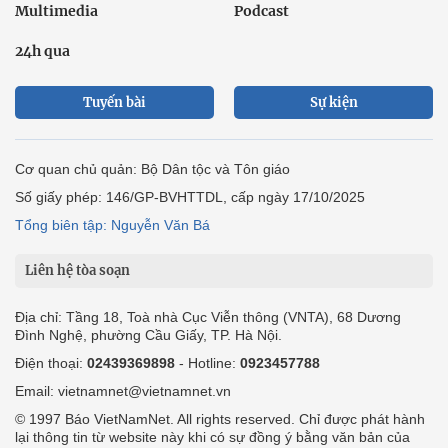
Multimedia
Podcast
24h qua
Tuyến bài
Sự kiện
Cơ quan chủ quản: Bộ Dân tộc và Tôn giáo
Số giấy phép: 146/GP-BVHTTDL, cấp ngày 17/10/2025
Tổng biên tập: Nguyễn Văn Bá
Liên hệ tòa soạn
Địa chỉ: Tầng 18, Toà nhà Cục Viễn thông (VNTA), 68 Dương
Đình Nghệ, phường Cầu Giấy, TP. Hà Nội.
Điện thoại:
02439369898
- Hotline:
0923457788
Email: vietnamnet@vietnamnet.vn
© 1997 Báo VietNamNet. All rights reserved. Chỉ được phát hành
lại thông tin từ website này khi có sự đồng ý bằng văn bản của