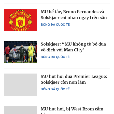
MU bế tắc, Bruno Fernandes và
Solskjaer cãi nhau ngay trên sân
BÓNG ĐÁ QUỐC TẾ
Solskjaer: “MU không từ bỏ đua
vô địch với Man City’
BÓNG ĐÁ QUỐC TẾ
MU hụt hơi đua Premier League:
Solskjaer còn non lắm
BÓNG ĐÁ QUỐC TẾ
MU hụt hơi, bị West Brom cầm