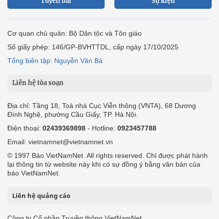
Tuyến bài
Sự kiện
Cơ quan chủ quản: Bộ Dân tộc và Tôn giáo
Số giấy phép: 146/GP-BVHTTDL, cấp ngày 17/10/2025
Tổng biên tập: Nguyễn Văn Bá
Liên hệ tòa soạn
Địa chỉ: Tầng 18, Toà nhà Cục Viễn thông (VNTA), 68 Dương
Đình Nghệ, phường Cầu Giấy, TP. Hà Nội.
Điện thoại:
02439369898
- Hotline:
0923457788
Email: vietnamnet@vietnamnet.vn
© 1997 Báo VietNamNet. All rights reserved. Chỉ được phát hành
lại thông tin từ website này khi có sự đồng ý bằng văn bản của
báo VietNamNet.
Liên hệ quảng cáo
Công ty Cổ phần Truyền thông VietNamNet