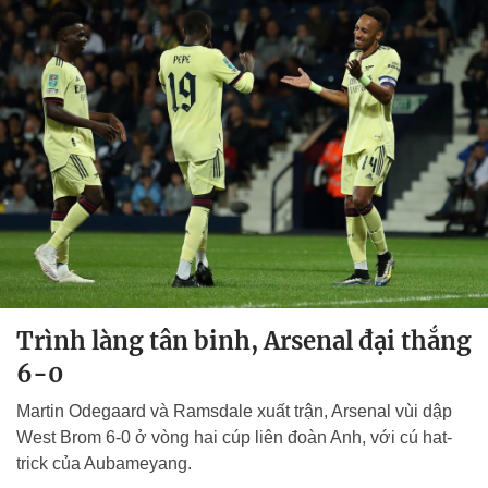
Trình làng tân binh, Arsenal đại thắng
6-0
Martin Odegaard và Ramsdale xuất trận, Arsenal vùi dập
West Brom 6-0 ở vòng hai cúp liên đoàn Anh, với cú hat-
trick của Aubameyang.