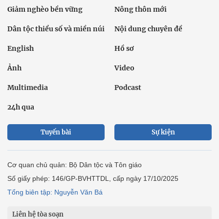
Giảm nghèo bền vững
Nông thôn mới
Dân tộc thiểu số và miền núi
Nội dung chuyên đề
English
Hồ sơ
Ảnh
Video
Multimedia
Podcast
24h qua
Tuyến bài
Sự kiện
Cơ quan chủ quản: Bộ Dân tộc và Tôn giáo
Số giấy phép: 146/GP-BVHTTDL, cấp ngày 17/10/2025
Tổng biên tập: Nguyễn Văn Bá
Liên hệ tòa soạn