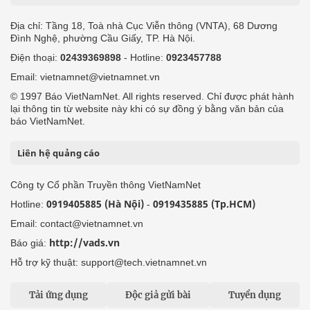
Địa chỉ: Tầng 18, Toà nhà Cục Viễn thông (VNTA), 68 Dương
Đình Nghệ, phường Cầu Giấy, TP. Hà Nội.
Điện thoại:
02439369898
- Hotline:
0923457788
Email: vietnamnet@vietnamnet.vn
© 1997 Báo VietNamNet. All rights reserved. Chỉ được phát hành
lại thông tin từ website này khi có sự đồng ý bằng văn bản của
báo VietNamNet.
Liên hệ quảng cáo
Công ty Cổ phần Truyền thông VietNamNet
0919405885 (Hà Nội)
0919435885 (Tp.HCM)
Hotline:
-
Email: contact@vietnamnet.vn
http://vads.vn
Báo giá:
Hỗ trợ kỹ thuật: support@tech.vietnamnet.vn
Tải ứng dụng
Độc giả gửi bài
Tuyển dụng