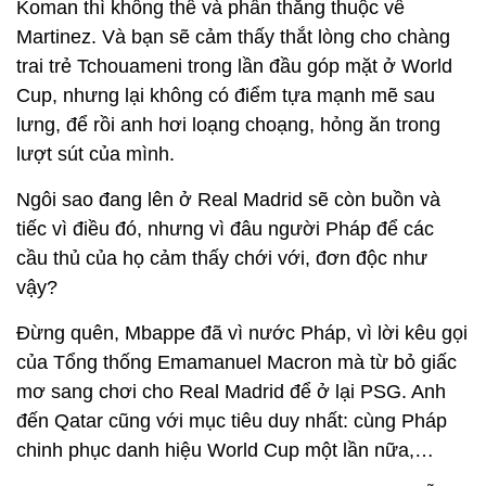
Koman thì không thể và phần thắng thuộc về
Martinez. Và bạn sẽ cảm thấy thắt lòng cho chàng
trai trẻ Tchouameni trong lần đầu góp mặt ở World
Cup, nhưng lại không có điểm tựa mạnh mẽ sau
lưng, để rồi anh hơi loạng choạng, hỏng ăn trong
lượt sút của mình.
Ngôi sao đang lên ở Real Madrid sẽ còn buồn và
tiếc vì điều đó, nhưng vì đâu người Pháp để các
cầu thủ của họ cảm thấy chới với, đơn độc như
vậy?
Đừng quên, Mbappe đã vì nước Pháp, vì lời kêu gọi
của Tổng thống Emamanuel Macron mà từ bỏ giấc
mơ sang chơi cho Real Madrid để ở lại PSG. Anh
đến Qatar cũng với mục tiêu duy nhất: cùng Pháp
chinh phục danh hiệu World Cup một lần nữa,…