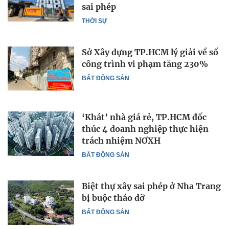
sai phép
THỜI SỰ
Sở Xây dựng TP.HCM lý giải về số
công trình vi phạm tăng 230%
BẤT ĐỘNG SẢN
‘Khát’ nhà giá rẻ, TP.HCM đốc
thúc 4 doanh nghiệp thực hiện
trách nhiệm NƠXH
BẤT ĐỘNG SẢN
Biệt thự xây sai phép ở Nha Trang
bị buộc tháo dỡ
BẤT ĐỘNG SẢN