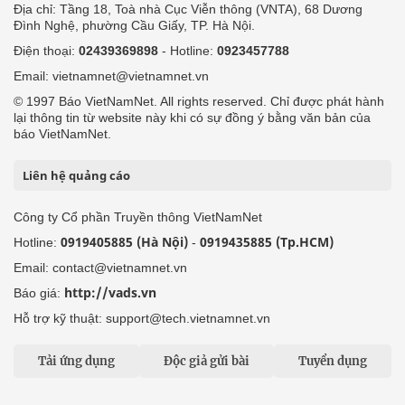
Địa chỉ: Tầng 18, Toà nhà Cục Viễn thông (VNTA), 68 Dương
Đình Nghệ, phường Cầu Giấy, TP. Hà Nội.
Điện thoại:
02439369898
- Hotline:
0923457788
Email: vietnamnet@vietnamnet.vn
© 1997 Báo VietNamNet. All rights reserved. Chỉ được phát hành
lại thông tin từ website này khi có sự đồng ý bằng văn bản của
báo VietNamNet.
Liên hệ quảng cáo
Công ty Cổ phần Truyền thông VietNamNet
0919405885 (Hà Nội)
0919435885 (Tp.HCM)
Hotline:
-
Email: contact@vietnamnet.vn
http://vads.vn
Báo giá:
Hỗ trợ kỹ thuật: support@tech.vietnamnet.vn
Tải ứng dụng
Độc giả gửi bài
Tuyển dụng