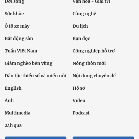
Đời sống
Văn hóa - Giải trí
Sức khỏe
Công nghệ
Ô tô xe máy
Du lịch
Bất động sản
Bạn đọc
Tuần Việt Nam
Công nghiệp hỗ trợ
Giảm nghèo bền vững
Nông thôn mới
Dân tộc thiểu số và miền núi
Nội dung chuyên đề
English
Hồ sơ
Ảnh
Video
Multimedia
Podcast
24h qua