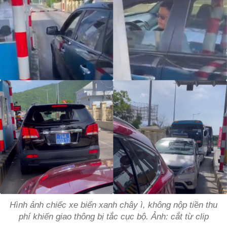
Hình ảnh chiếc xe biển xanh chây ì, không nộp tiền thu
phí khiến giao thông bị tắc cục bộ. Ảnh: cắt từ clip