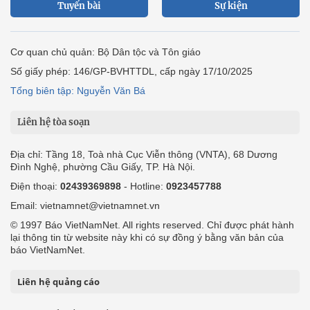
Tuyến bài
Sự kiện
Cơ quan chủ quản: Bộ Dân tộc và Tôn giáo
Số giấy phép: 146/GP-BVHTTDL, cấp ngày 17/10/2025
Tổng biên tập: Nguyễn Văn Bá
Liên hệ tòa soạn
Địa chỉ: Tầng 18, Toà nhà Cục Viễn thông (VNTA), 68 Dương
Đình Nghệ, phường Cầu Giấy, TP. Hà Nội.
Điện thoại:
02439369898
- Hotline:
0923457788
Email: vietnamnet@vietnamnet.vn
© 1997 Báo VietNamNet. All rights reserved. Chỉ được phát hành
lại thông tin từ website này khi có sự đồng ý bằng văn bản của
báo VietNamNet.
Liên hệ quảng cáo