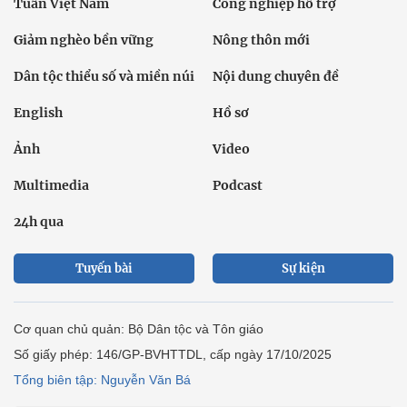
Tuần Việt Nam
Công nghiệp hỗ trợ
Giảm nghèo bền vững
Nông thôn mới
Dân tộc thiểu số và miền núi
Nội dung chuyên đề
English
Hồ sơ
Ảnh
Video
Multimedia
Podcast
24h qua
Tuyến bài
Sự kiện
Cơ quan chủ quản: Bộ Dân tộc và Tôn giáo
Số giấy phép: 146/GP-BVHTTDL, cấp ngày 17/10/2025
Tổng biên tập: Nguyễn Văn Bá