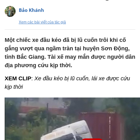
Bảo Khánh
Xem các bài viết của tác giả
Một chiếc xe đầu kéo đã bị lũ cuốn trôi khi cố
gắng vượt qua ngầm tràn tại huyện Sơn Động,
tỉnh Bắc Giang. Tài xế may mắn được người dân
địa phương cứu kịp thời.
XEM CLIP
:
Xe đầu kéo bị lũ cuốn, lái xe được cứu
kịp thời