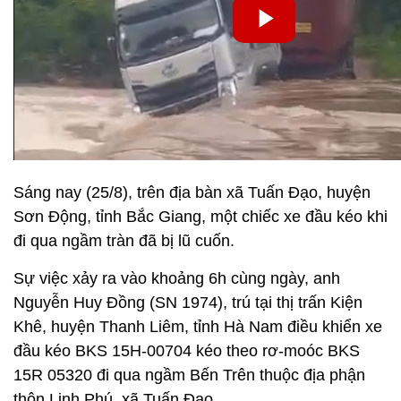
Sáng nay (25/8), trên địa bàn xã Tuấn Đạo, huyện
Sơn Động, tỉnh Bắc Giang, một chiếc xe đầu kéo khi
đi qua ngầm tràn đã bị lũ cuốn.
Sự việc xảy ra vào khoảng 6h cùng ngày, anh
Nguyễn Huy Đồng (SN 1974), trú tại thị trấn Kiện
Khê, huyện Thanh Liêm, tỉnh Hà Nam điều khiển xe
đầu kéo BKS 15H-00704 kéo theo rơ-moóc BKS
15R 05320 đi qua ngầm Bến Trên thuộc địa phận
thôn Linh Phú, xã Tuấn Đạo.