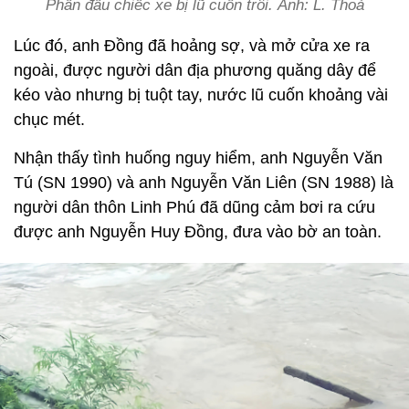
Phần đầu chiếc xe bị lũ cuốn trôi. Ảnh: L. Thoả
Lúc đó, anh Đồng đã hoảng sợ, và mở cửa xe ra
ngoài, được người dân địa phương quăng dây để
kéo vào nhưng bị tuột tay, nước lũ cuốn khoảng vài
chục mét.
Nhận thấy tình huống nguy hiểm, anh Nguyễn Văn
Tú (SN 1990) và anh Nguyễn Văn Liên (SN 1988) là
người dân thôn Linh Phú đã dũng cảm bơi ra cứu
được anh Nguyễn Huy Đồng, đưa vào bờ an toàn.