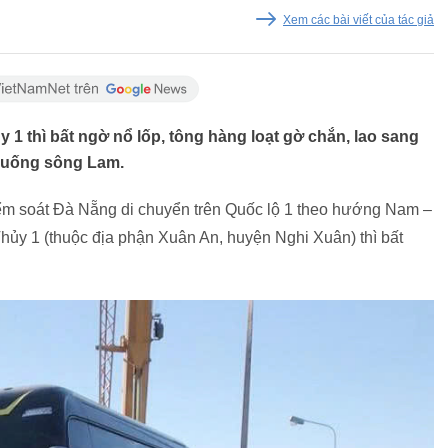
Xem các bài viết của tác giả
1 thì bất ngờ nổ lốp, tông hàng loạt gờ chắn, lao sang
 xuống sông Lam.
ểm soát Đà Nẵng di chuyển trên Quốc lộ 1 theo hướng Nam –
ủy 1 (thuộc địa phận Xuân An, huyện Nghi Xuân) thì bất