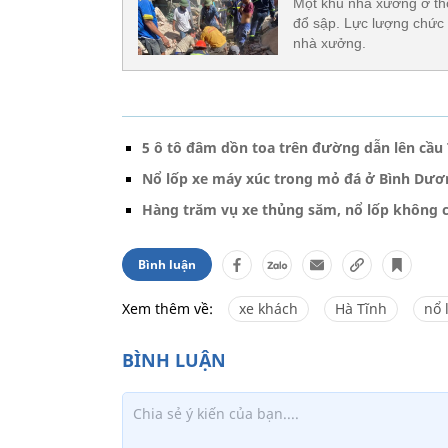
Một khu nhà xưởng ở th
đổ sập. Lực lượng chức 
nhà xưởng.
5 ô tô đâm dồn toa trên đường dẫn lên cầu
Nổ lốp xe máy xúc trong mỏ đá ở Bình Dươ
Hàng trăm vụ xe thủng săm, nổ lốp không ch
Bình luận
Xem thêm về:
xe khách
Hà Tĩnh
nổ 