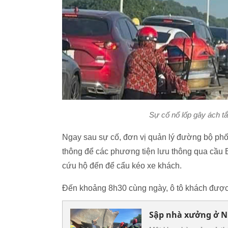
Sự cố nổ lốp gây ách t
Ngay sau sự cố, đơn vị quản lý đường bộ ph
thông để các phương tiện lưu thông qua cầu 
cứu hộ đến để cẩu kéo xe khách.
Đến khoảng 8h30 cùng ngày, ô tô khách được 
Sập nhà xưởng ở Ni