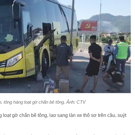
p, tông hàng loạt gờ chắn bê tông. Ảnh: CTV
 loạt gờ chắn bê tông, lao sang làn xe thô sơ trên cầu, suýt