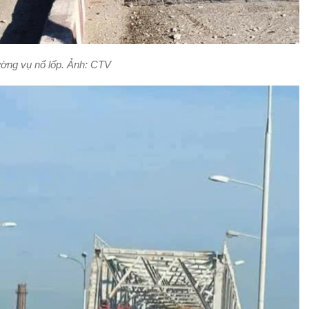
ường vụ nổ lốp. Ảnh: CTV