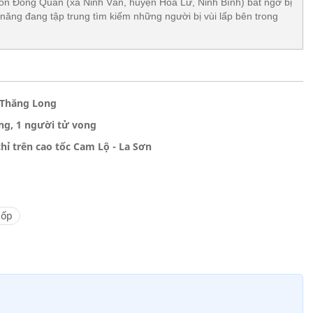
ôn Đồng Quan (xã Ninh Vân, huyện Hoa Lư, Ninh Bình) bất ngờ bị
năng đang tập trung tìm kiếm những người bị vùi lấp bên trong
 Thăng Long
ng, 1 người tử vong
ỉ trên cao tốc Cam Lộ - La Sơn
lốp