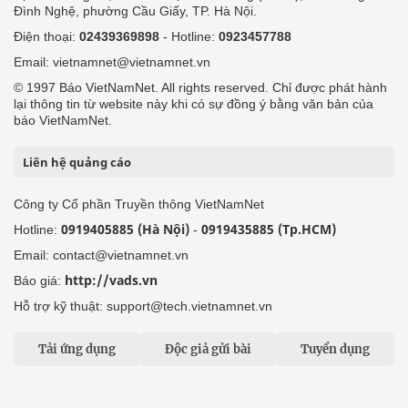
Đình Nghệ, phường Cầu Giấy, TP. Hà Nội.
Điện thoại:
02439369898
- Hotline:
0923457788
Email: vietnamnet@vietnamnet.vn
© 1997 Báo VietNamNet. All rights reserved. Chỉ được phát hành
lại thông tin từ website này khi có sự đồng ý bằng văn bản của
báo VietNamNet.
Liên hệ quảng cáo
Công ty Cổ phần Truyền thông VietNamNet
0919405885 (Hà Nội)
0919435885 (Tp.HCM)
Hotline:
-
Email: contact@vietnamnet.vn
http://vads.vn
Báo giá:
Hỗ trợ kỹ thuật: support@tech.vietnamnet.vn
Tải ứng dụng
Độc giả gửi bài
Tuyển dụng