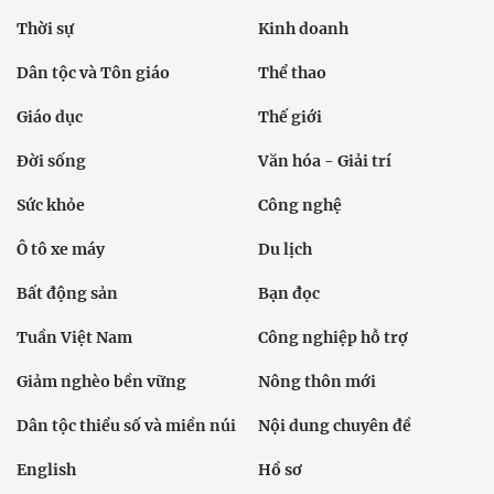
Thời sự
Kinh doanh
Dân tộc và Tôn giáo
Thể thao
Giáo dục
Thế giới
Đời sống
Văn hóa - Giải trí
Sức khỏe
Công nghệ
Ô tô xe máy
Du lịch
Bất động sản
Bạn đọc
Tuần Việt Nam
Công nghiệp hỗ trợ
Giảm nghèo bền vững
Nông thôn mới
Dân tộc thiểu số và miền núi
Nội dung chuyên đề
English
Hồ sơ