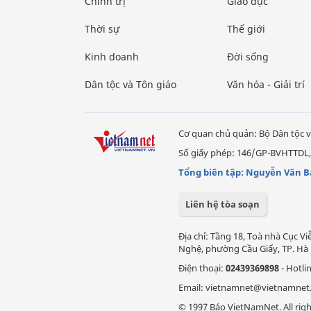
Chính trị
Giáo dục
Thời sự
Thế giới
Kinh doanh
Đời sống
Dân tộc và Tôn giáo
Văn hóa - Giải trí
Cơ quan chủ quản: Bộ Dân tộc v
Số giấy phép: 146/GP-BVHTTDL,
Tổng biên tập: Nguyễn Văn B
Liên hệ tòa soạn
Địa chỉ: Tầng 18, Toà nhà Cục 
Nghệ, phường Cầu Giấy, TP. Hà 
Điện thoại:
02439369898
- Hotli
Email: vietnamnet@vietnamnet
© 1997 Báo VietNamNet. All righ