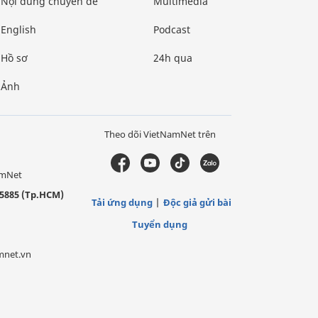
Nội dung chuyên đề
Multimedia
English
Podcast
Hồ sơ
24h qua
Ảnh
Theo dõi VietNamNet trên
amNet
5885 (Tp.HCM)
Tải ứng dụng
Độc giả gửi bài
Tuyển dụng
mnet.vn