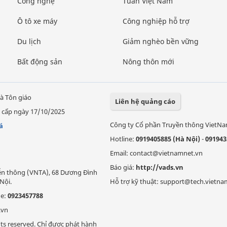
Công nghệ
Tuần Việt Nam
Ô tô xe máy
Công nghiệp hỗ trợ
Du lịch
Giảm nghèo bền vững
Bất động sản
Nông thôn mới
à Tôn giáo
Liên hệ quảng cáo
 cấp ngày 17/10/2025
Công ty Cổ phần Truyền thông VietN
á
Hotline:
0919405885 (Hà Nội)
-
091943
Email: contact@vietnamnet.vn
Báo giá:
http://vads.vn
Viễn thông (VNTA), 68 Dương Đình
Nội.
Hỗ trợ kỹ thuật: support@tech.vietna
ne:
0923457788
.vn
ts reserved. Chỉ được phát hành