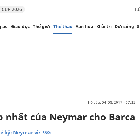
 CUP 2026
Tu
giáo
Giáo dục
Thế giới
Thể thao
Văn hóa - Giải trí
Đời sống
S
thứ sáu, 04/08/2017 - 07:22
p nhất của Neymar cho Barca
ế kỷ: Neymar về PSG