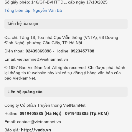
Số giấy phép: 146/GP-BVHTTDL, cấp ngày 17/10/2025
Tổng biên tập: Nguyễn Văn Bá
Liên hệ tòa soạn
Địa chỉ: Tầng 18, Toà nhà Cục Viễn thông (VNTA), 68 Dương
Đình Nghệ, phường Cầu Giấy, TP. Hà Nội.
Điện thoại:
02439369898
- Hotline:
0923457788
Email: vietnamnet@vietnamnet.vn
© 1997 Báo VietNamNet. All rights reserved. Chỉ được phát hành
lại thông tin từ website này khi có sự đồng ý bằng văn bản của
báo VietNamNet.
Liên hệ quảng cáo
Công ty Cổ phần Truyền thông VietNamNet
0919405885 (Hà Nội)
0919435885 (Tp.HCM)
Hotline:
-
Email: contact@vietnamnet.vn
http://vads.vn
Báo giá: