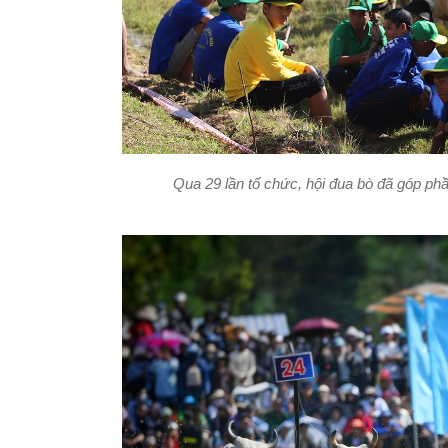
Qua 29 lần tổ chức, hội đua bò đã góp phầ