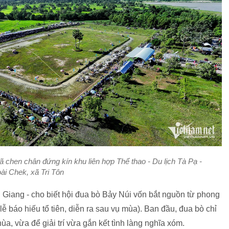
chen chân đứng kín khu liên hợp Thể thao - Du lịch Tà Pạ -
ài Chek, xã Tri Tôn
 Giang - cho biết hội đua bò Bảy Núi vốn bắt nguồn từ phong
ễ báo hiếu tổ tiên, diễn ra sau vụ mùa). Ban đầu, đua bò chỉ
ùa, vừa để giải trí vừa gắn kết tình làng nghĩa xóm.