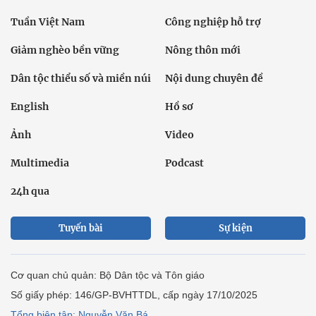
Tuần Việt Nam
Công nghiệp hỗ trợ
Giảm nghèo bền vững
Nông thôn mới
Dân tộc thiểu số và miền núi
Nội dung chuyên đề
English
Hồ sơ
Ảnh
Video
Multimedia
Podcast
24h qua
Tuyến bài
Sự kiện
Cơ quan chủ quản: Bộ Dân tộc và Tôn giáo
Số giấy phép: 146/GP-BVHTTDL, cấp ngày 17/10/2025
Tổng biên tập: Nguyễn Văn Bá