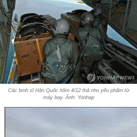
Các binh sĩ Hàn Quốc hôm 4/12 thả nhu yếu phẩm từ
máy bay. Ảnh: Yonhap