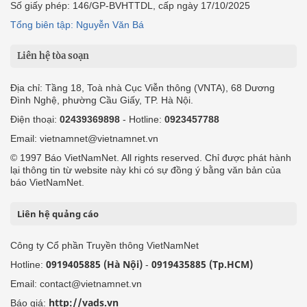
Số giấy phép: 146/GP-BVHTTDL, cấp ngày 17/10/2025
Tổng biên tập: Nguyễn Văn Bá
Liên hệ tòa soạn
Địa chỉ: Tầng 18, Toà nhà Cục Viễn thông (VNTA), 68 Dương
Đình Nghệ, phường Cầu Giấy, TP. Hà Nội.
Điện thoại:
02439369898
- Hotline:
0923457788
Email: vietnamnet@vietnamnet.vn
© 1997 Báo VietNamNet. All rights reserved. Chỉ được phát hành
lại thông tin từ website này khi có sự đồng ý bằng văn bản của
báo VietNamNet.
Liên hệ quảng cáo
Công ty Cổ phần Truyền thông VietNamNet
0919405885 (Hà Nội)
0919435885 (Tp.HCM)
Hotline:
-
Email: contact@vietnamnet.vn
http://vads.vn
Báo giá: