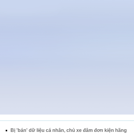
Bị 'bán' dữ liệu cá nhân, chủ xe đâm đơn kiện hãng