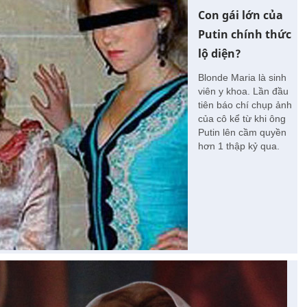
Con gái lớn của
Putin chính thức
lộ diện?
Blonde Maria là sinh
viên y khoa. Lần đầu
tiên báo chí chụp ảnh
của cô kể từ khi ông
Putin lên cầm quyền
hơn 1 thập kỷ qua.