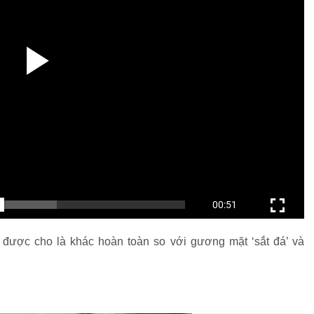
ảnh ‘tự sướng’ (selfie) với cả nhóm binh sĩ.
 ông Putin nhận lời đề nghị.
 nhìn thẳng vào ống kính điện thoại của người lính trẻ.
được cho là khác hoàn toàn so với gương mặt ‘sắt đá’ và