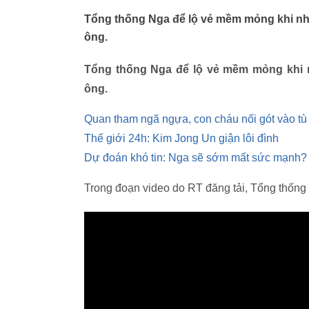
Tổng thống Nga để lộ vẻ mềm mỏng khi nh
ông.
Tổng thống Nga để lộ vẻ mềm mỏng khi n
ông.
Quan tham ngã ngựa, con cháu nối gót vào tù
Thế giới 24h: Kim Jong Un giận lôi đình
Dự đoán khó tin: Nga sẽ sớm mất sức mạnh?
Trong đoạn video do RT đăng tải, Tổng thống