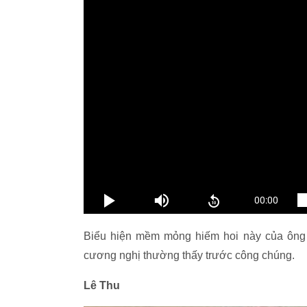
Một quân nhân đã đề nghị ông Putin cùng chụp 
Theo tờ Mirro, sau chút hơi bối rối và bất ngờ,
Ông Putin duỗi tay, giãn cơ mặt và nở nụ cười,
Biểu hiện mềm mỏng hiếm hoi này của ông 
cương nghị thường thấy trước công chúng.
Lê Thu