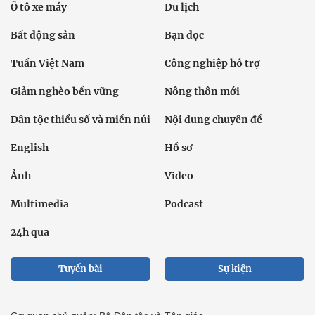
Ô tô xe máy
Du lịch
Bất động sản
Bạn đọc
Tuần Việt Nam
Công nghiệp hỗ trợ
Giảm nghèo bền vững
Nông thôn mới
Dân tộc thiểu số và miền núi
Nội dung chuyên đề
English
Hồ sơ
Ảnh
Video
Multimedia
Podcast
24h qua
Tuyến bài
Sự kiện