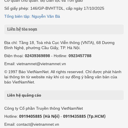
Cơ quan chủ quản: Bộ Dân tộc và Tôn giáo
Số giấy phép: 146/GP-BVHTTDL, cấp ngày 17/10/2025
Tổng biên tập: Nguyễn Văn Bá
Liên hệ tòa soạn
Địa chỉ: Tầng 18, Toà nhà Cục Viễn thông (VNTA), 68 Dương
Đình Nghệ, phường Cầu Giấy, TP. Hà Nội.
Điện thoại:
02439369898
- Hotline:
0923457788
Email: vietnamnet@vietnamnet.vn
© 1997 Báo VietNamNet. All rights reserved. Chỉ được phát hành
lại thông tin từ website này khi có sự đồng ý bằng văn bản của
báo VietNamNet.
Liên hệ quảng cáo
Công ty Cổ phần Truyền thông VietNamNet
0919405885 (Hà Nội)
0919435885 (Tp.HCM)
Hotline:
-
Email: contact@vietnamnet.vn