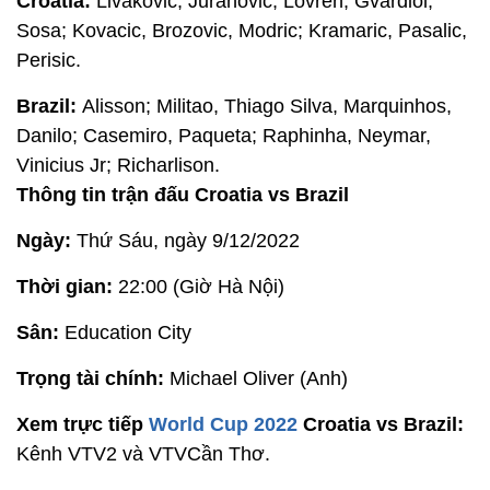
Croatia:
Livakovic; Juranovic, Lovren, Gvardiol,
Sosa; Kovacic, Brozovic, Modric; Kramaric, Pasalic,
Perisic.
Brazil:
Alisson; Militao, Thiago Silva, Marquinhos,
Danilo; Casemiro, Paqueta; Raphinha, Neymar,
Vinicius Jr; Richarlison.
Thông tin trận đấu
Croatia vs
Brazil
Ngày:
Thứ Sáu, ngày 9/12/2022
Thời gian:
22:00 (Giờ Hà Nội)
Sân:
Education City
Trọng tài chính:
Michael Oliver (Anh)
Xem trực tiếp
World Cup 2022
Croatia vs Brazil:
Kênh VTV2 và VTVCần Thơ.