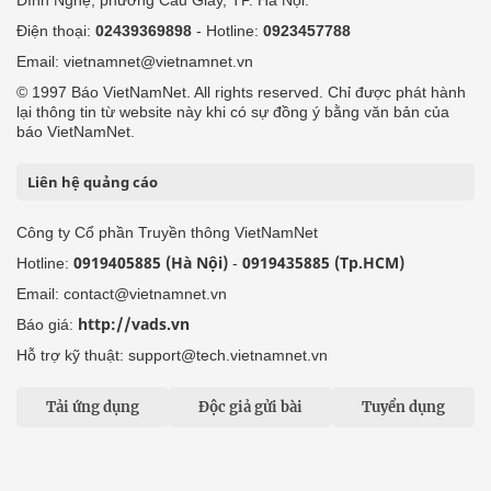
Đình Nghệ, phường Cầu Giấy, TP. Hà Nội.
Điện thoại:
02439369898
- Hotline:
0923457788
Email: vietnamnet@vietnamnet.vn
© 1997 Báo VietNamNet. All rights reserved. Chỉ được phát hành
lại thông tin từ website này khi có sự đồng ý bằng văn bản của
báo VietNamNet.
Liên hệ quảng cáo
Công ty Cổ phần Truyền thông VietNamNet
0919405885 (Hà Nội)
0919435885 (Tp.HCM)
Hotline:
-
Email: contact@vietnamnet.vn
http://vads.vn
Báo giá:
Hỗ trợ kỹ thuật: support@tech.vietnamnet.vn
Tải ứng dụng
Độc giả gửi bài
Tuyển dụng