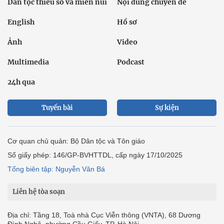
Dân tộc thiểu số và miền núi
Nội dung chuyên đề
English
Hồ sơ
Ảnh
Video
Multimedia
Podcast
24h qua
Tuyến bài
Sự kiện
Cơ quan chủ quản: Bộ Dân tộc và Tôn giáo
Số giấy phép: 146/GP-BVHTTDL, cấp ngày 17/10/2025
Tổng biên tập: Nguyễn Văn Bá
Liên hệ tòa soạn
Địa chỉ: Tầng 18, Toà nhà Cục Viễn thông (VNTA), 68 Dương