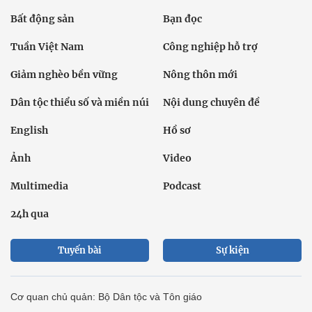
Bất động sản
Bạn đọc
Tuần Việt Nam
Công nghiệp hỗ trợ
Giảm nghèo bền vững
Nông thôn mới
Dân tộc thiểu số và miền núi
Nội dung chuyên đề
English
Hồ sơ
Ảnh
Video
Multimedia
Podcast
24h qua
Tuyến bài
Sự kiện
Cơ quan chủ quản: Bộ Dân tộc và Tôn giáo