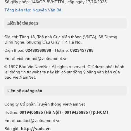
Số giấy phép: 146/GP-BVHTTDL, cấp ngày 17/10/2025
Tổng biên tập: Nguyễn Văn Bá
Liên hệ tòa soạn
Địa chỉ: Tầng 18, Toà nhà Cục Viễn thông (VNTA), 68 Dương
Đình Nghệ, phường Cầu Giấy, TP. Hà Nội.
Điện thoại:
02439369898
- Hotline:
0923457788
Email: vietnamnet@vietnamnet.vn
© 1997 Báo VietNamNet. All rights reserved. Chỉ được phát hành
lại thông tin từ website này khi có sự đồng ý bằng văn bản của
báo VietNamNet.
Liên hệ quảng cáo
Công ty Cổ phần Truyền thông VietNamNet
0919405885 (Hà Nội)
0919435885 (Tp.HCM)
Hotline:
-
Email: contact@vietnamnet.vn
http://vads.vn
Báo giá: