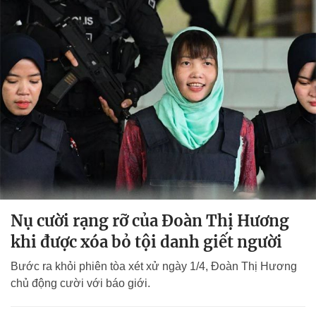
Nụ cười rạng rỡ của Đoàn Thị Hương
khi được xóa bỏ tội danh giết người
Bước ra khỏi phiên tòa xét xử ngày 1/4, Đoàn Thị Hương
chủ động cười với báo giới.