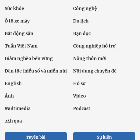
Sức khỏe
Công nghệ
Ô tô xe máy
Du lịch
Bất động sản
Bạn đọc
Tuần Việt Nam
Công nghiệp hỗ trợ
Giảm nghèo bền vững
Nông thôn mới
Dân tộc thiểu số và miền núi
Nội dung chuyên đề
English
Hồ sơ
Ảnh
Video
Multimedia
Podcast
24h qua
Tuyến bài
Sự kiện