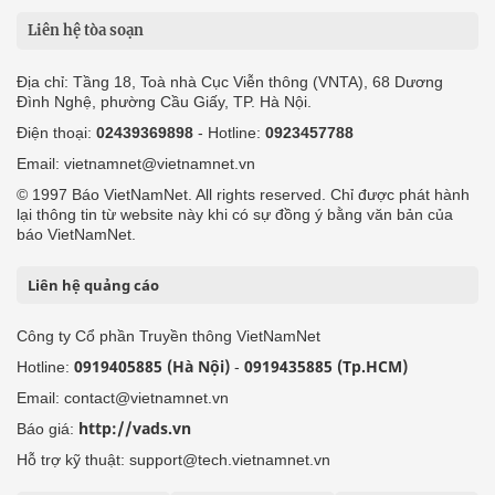
Liên hệ tòa soạn
Địa chỉ: Tầng 18, Toà nhà Cục Viễn thông (VNTA), 68 Dương
Đình Nghệ, phường Cầu Giấy, TP. Hà Nội.
Điện thoại:
02439369898
- Hotline:
0923457788
Email: vietnamnet@vietnamnet.vn
© 1997 Báo VietNamNet. All rights reserved. Chỉ được phát hành
lại thông tin từ website này khi có sự đồng ý bằng văn bản của
báo VietNamNet.
Liên hệ quảng cáo
Công ty Cổ phần Truyền thông VietNamNet
0919405885 (Hà Nội)
0919435885 (Tp.HCM)
Hotline:
-
Email: contact@vietnamnet.vn
http://vads.vn
Báo giá:
Hỗ trợ kỹ thuật: support@tech.vietnamnet.vn