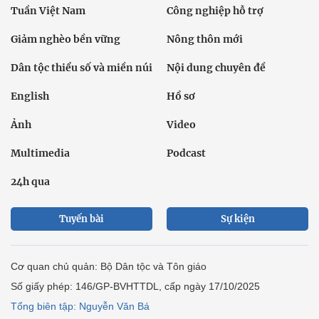
Tuần Việt Nam
Công nghiệp hỗ trợ
Giảm nghèo bền vững
Nông thôn mới
Dân tộc thiểu số và miền núi
Nội dung chuyên đề
English
Hồ sơ
Ảnh
Video
Multimedia
Podcast
24h qua
Tuyến bài
Sự kiện
Cơ quan chủ quản: Bộ Dân tộc và Tôn giáo
Số giấy phép: 146/GP-BVHTTDL, cấp ngày 17/10/2025
Tổng biên tập: Nguyễn Văn Bá