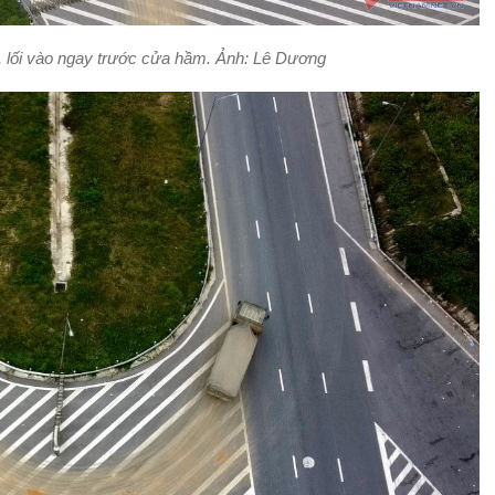
ốc, lối vào ngay trước cửa hầm. Ảnh: Lê Dương