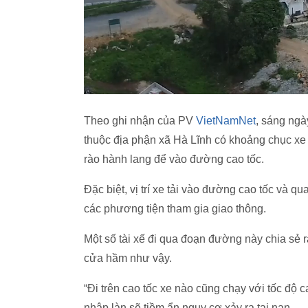
Theo ghi nhận của PV
VietNamNet
, sáng ngà
thuộc địa phận xã Hà Lĩnh có khoảng chục xe t
rào hành lang để vào đường cao tốc.
Đặc biệt, vị trí xe tải vào đường cao tốc và
các phương tiện tham gia giao thông.
Một số tài xế đi qua đoạn đường này chia sẻ rấ
cửa hầm như vậy.
“Đi trên cao tốc xe nào cũng chạy với tốc độ ca
nhập làn sẽ tiềm ẩn nguy cơ xảy ra tai nạn.