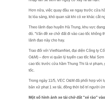
Hơn nữa, việc quay đầu xe ngay trước cửa hầm
bị lóa sáng, khó quan sát khi có xe khác cắt n
Theo lãnh đạo huyện Hà Trung, khu vực đang v
đó. “Vấn đề xe chở đất đi vào cao tốc không 
lãnh đạo này cho hay.
Trao đổi với VietNamNet, đại diện Công ty C
O&M) – đơn vị quản lý tuyến cao tốc Mai Sơn -
cao tốc trước cửa hầm Thung Thi là vi phạm,
tốc.
Trong ngày 11/5, VEC O&M đã phối hợp với lự
bản xử phạt 1 xe tải, đồng thời bố trí người ứn
Một số hình ảnh xe tải chở đất "xé rào" v