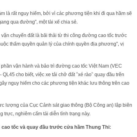
 là rất nguy hiểm, bởi vì các phương tiện khi đi qua hầm sẽ
gang qua đường”, một tài xế chia sẻ.
ận chuyển đất là bãi thải từ thi công đường cao tốc trước
thuộc thẩm quyền quản lý của chính quyền địa phương”, vị
ổ phần vận hành và bảo trì đường cao tốc Việt Nam (VEC
 QL45 cho biết, việc xe tải chở đất "xé rào" quay đầu trên
 gây nguy hiểm cho các phương tiện khác lưu thông trên cao
c lượng của Cục Cảnh sát giao thông (Bộ Công an) lập biên
g trực, nghiêm cấm tái diễn tình trạng này.
ào cao tốc và quay đầu trước cửa hầm Thung Thi: