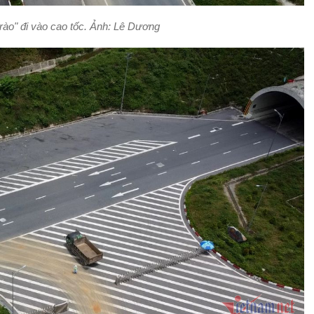
 rào" đi vào cao tốc. Ảnh: Lê Dương