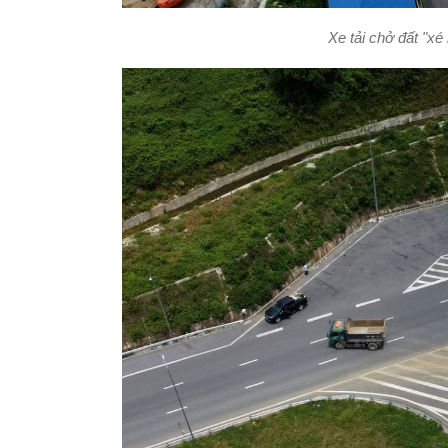
Xe tải chở đất "xé