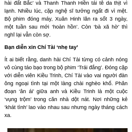
hài đất Bắc’ và Thanh Thanh Hiền tái tê da thịt vì
lạnh. Nhiều lúc, cặp nghệ sĩ tưởng ngất đi vì mệt.
Bộ phim đóng máy, Xuân Hinh lăn ra sốt 3 ngày,
một tuần sau mới ‘hoàn hồn’. Còn ‘bà xã hờ’ thì
nghĩ lại vẫn còn sợ.
Bạn diễn xin Chí Tài ‘nhẹ tay’
Ít ai biết rằng, danh hài Chí Tài từng có cảnh nóng
vô cùng táo bạo trong bộ phim ‘Trái đắng’. Đóng cặp
với diễn viên Kiều Trinh, Chí Tài vào vai người đàn
ông ngoại tình tại một làng chài nghèo khổ. Phân
đoạn ‘ân ái’ giữa anh và Kiều Trinh là một cuộc
‘vụng trộm’ trong căn nhà dột nát. Nơi những kẻ
‘khát tình’ lao vào nhau sau nhưng ngày tháng cách
xa.