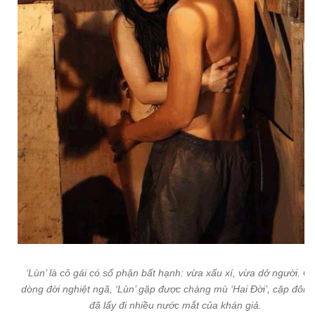
‘Lùn’ là cô gái có số phận bất hạnh: vừa xấu xí, vừa dở người. G
dòng đời nghiệt ngã, ‘Lùn’ gặp được chàng mù ‘Hai Đời’, cặp đôi é
đã lấy đi nhiều nước mắt của khán giả.