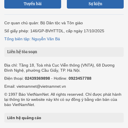
Tuyến bài
Sự kiện
Cơ quan chủ quản: Bộ Dân tộc và Tôn giáo
Số giấy phép: 146/GP-BVHTTDL, cấp ngày 17/10/2025
Tổng biên tập: Nguyễn Văn Bá
Liên hệ tòa soạn
Địa chỉ: Tầng 18, Toà nhà Cục Viễn thông (VNTA), 68 Dương
Đình Nghệ, phường Cầu Giấy, TP. Hà Nội.
Điện thoại:
02439369898
- Hotline:
0923457788
Email: vietnamnet@vietnamnet.vn
© 1997 Báo VietNamNet. All rights reserved. Chỉ được phát hành
lại thông tin từ website này khi có sự đồng ý bằng văn bản của
báo VietNamNet.
Liên hệ quảng cáo