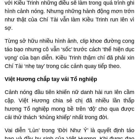
với Kiều Trinh những điều sẽ làm trong quá trình ghi
hình cảnh nóng. Nhưng những hành động mơn trớn
như thật của Chí Tài vẫn làm Kiều Trinh run lên vì
sợ.
Từng sở hữu nhiều hình ảnh, clip khoe đường cong
táo bạo nhưng cô vẫn ‘sốc’ trước cách ‘thể hiện dục
vọng’ của bạn diễn. Kiều Trinh thậm chí đã phải xin
Chí Tài ‘nhẹ tay’ trong các cảnh quay tiếp theo.
Việt Hương chắp tay vái Tổ nghiệp
Cảnh nóng đầu tiên khiến nữ danh hài run lên cầm
cập. Việt Hương chia sẻ chị đã nhiều lần thắp
hương Tổ nghiệp mong bề trên ‘độ’ cho qua được
cái thử thách ‘khủng khiếp’ nhất trong đời.
Vai diễn ‘Lùn’ trong ‘Đời Như Ý’ là quyết định táo
bạo và đầy hy sinh của Việt Hương. Khi được đạo