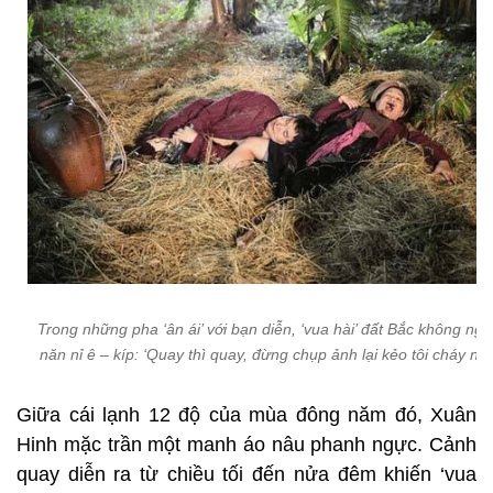
Trong những pha ‘ân ái’ với bạn diễn, ‘vua hài’ đất Bắc không ng
năn nỉ ê – kíp: ‘Quay thì quay, đừng chụp ảnh lại kẻo tôi cháy nhà
Giữa cái lạnh 12 độ của mùa đông năm đó, Xuân
Hinh mặc trần một manh áo nâu phanh ngực. Cảnh
quay diễn ra từ chiều tối đến nửa đêm khiến ‘vua