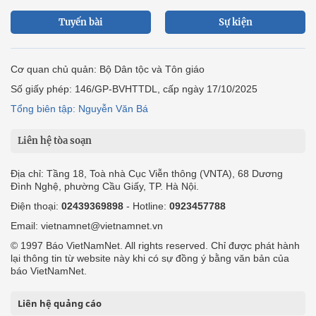
Tuyến bài
Sự kiện
Cơ quan chủ quản: Bộ Dân tộc và Tôn giáo
Số giấy phép: 146/GP-BVHTTDL, cấp ngày 17/10/2025
Tổng biên tập: Nguyễn Văn Bá
Liên hệ tòa soạn
Địa chỉ: Tầng 18, Toà nhà Cục Viễn thông (VNTA), 68 Dương
Đình Nghệ, phường Cầu Giấy, TP. Hà Nội.
Điện thoại:
02439369898
- Hotline:
0923457788
Email: vietnamnet@vietnamnet.vn
© 1997 Báo VietNamNet. All rights reserved. Chỉ được phát hành
lại thông tin từ website này khi có sự đồng ý bằng văn bản của
báo VietNamNet.
Liên hệ quảng cáo