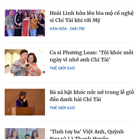
Hoài Linh hôn lên bia mộ cố nghệ
sĩ Chí Tài khi tới Mỹ
VĂN HÓA - GIẢI TRÍ
Ca sĩ Phương Loan: 'Tôi khóc mỗi
ngày vì nhớ anh Chí Tài'
THẾ GIỚI SAO
Bà xã bật khóc nức nở trong lễ giỗ
đầu danh hài Chí Tài
THẾ GIỚI SAO
'Tình tay ba' Việt Anh, Quỳnh
Nga và Lã Thanh Huyền