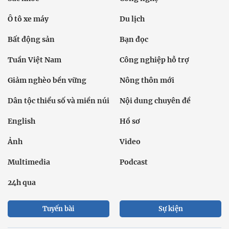
Ô tô xe máy
Du lịch
Bất động sản
Bạn đọc
Tuần Việt Nam
Công nghiệp hỗ trợ
Giảm nghèo bền vững
Nông thôn mới
Dân tộc thiểu số và miền núi
Nội dung chuyên đề
English
Hồ sơ
Ảnh
Video
Multimedia
Podcast
24h qua
Tuyến bài
Sự kiện