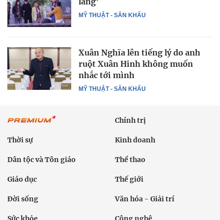
làng'
MỸ THUẬT - SÂN KHẤU
Xuân Nghĩa lên tiếng lý do anh
ruột Xuân Hinh không muốn
nhắc tới mình
MỸ THUẬT - SÂN KHẤU
Chính trị
Thời sự
Kinh doanh
Dân tộc và Tôn giáo
Thể thao
Giáo dục
Thế giới
Đời sống
Văn hóa - Giải trí
Sức khỏe
Công nghệ