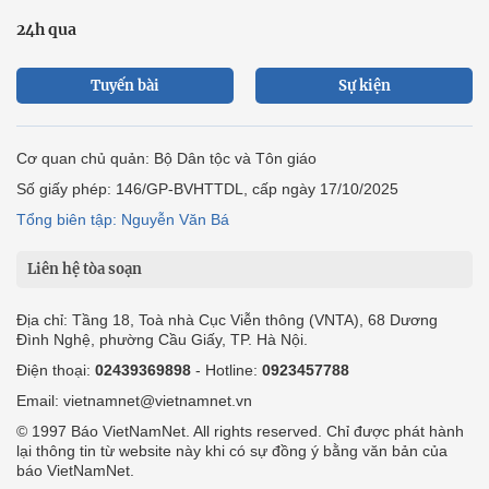
24h qua
Tuyến bài
Sự kiện
Cơ quan chủ quản: Bộ Dân tộc và Tôn giáo
Số giấy phép: 146/GP-BVHTTDL, cấp ngày 17/10/2025
Tổng biên tập: Nguyễn Văn Bá
Liên hệ tòa soạn
Địa chỉ: Tầng 18, Toà nhà Cục Viễn thông (VNTA), 68 Dương
Đình Nghệ, phường Cầu Giấy, TP. Hà Nội.
Điện thoại:
02439369898
- Hotline:
0923457788
Email: vietnamnet@vietnamnet.vn
© 1997 Báo VietNamNet. All rights reserved. Chỉ được phát hành
lại thông tin từ website này khi có sự đồng ý bằng văn bản của
báo VietNamNet.