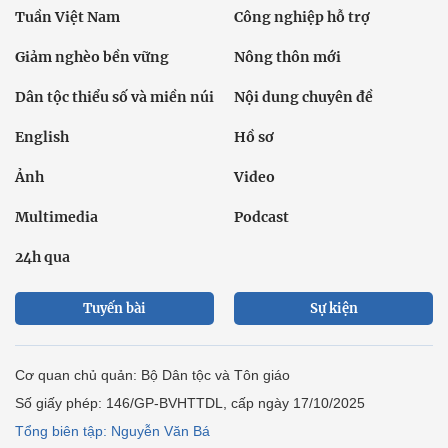
Tuần Việt Nam
Công nghiệp hỗ trợ
Giảm nghèo bền vững
Nông thôn mới
Dân tộc thiểu số và miền núi
Nội dung chuyên đề
English
Hồ sơ
Ảnh
Video
Multimedia
Podcast
24h qua
Tuyến bài
Sự kiện
Cơ quan chủ quản: Bộ Dân tộc và Tôn giáo
Số giấy phép: 146/GP-BVHTTDL, cấp ngày 17/10/2025
Tổng biên tập: Nguyễn Văn Bá