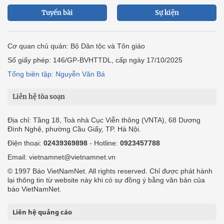
Tuyến bài
Sự kiện
Cơ quan chủ quản: Bộ Dân tộc và Tôn giáo
Số giấy phép: 146/GP-BVHTTDL, cấp ngày 17/10/2025
Tổng biên tập: Nguyễn Văn Bá
Liên hệ tòa soạn
Địa chỉ: Tầng 18, Toà nhà Cục Viễn thông (VNTA), 68 Dương
Đình Nghệ, phường Cầu Giấy, TP. Hà Nội.
Điện thoại:
02439369898
- Hotline:
0923457788
Email: vietnamnet@vietnamnet.vn
© 1997 Báo VietNamNet. All rights reserved. Chỉ được phát hành
lại thông tin từ website này khi có sự đồng ý bằng văn bản của
báo VietNamNet.
Liên hệ quảng cáo