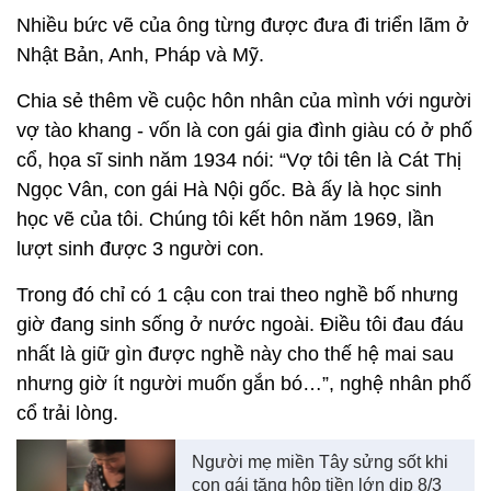
Nhiều bức vẽ của ông từng được đưa đi triển lãm ở
Nhật Bản, Anh, Pháp và Mỹ.
Chia sẻ thêm về cuộc hôn nhân của mình với người
vợ tào khang - vốn là con gái gia đình giàu có ở phố
cổ, họa sĩ sinh năm 1934 nói: “Vợ tôi tên là Cát Thị
Ngọc Vân, con gái Hà Nội gốc. Bà ấy là học sinh
học vẽ của tôi. Chúng tôi kết hôn năm 1969, lần
lượt sinh được 3 người con.
Trong đó chỉ có 1 cậu con trai theo nghề bố nhưng
giờ đang sinh sống ở nước ngoài. Điều tôi đau đáu
nhất là giữ gìn được nghề này cho thế hệ mai sau
nhưng giờ ít người muốn gắn bó…”, nghệ nhân phố
cổ trải lòng.
Người mẹ miền Tây sửng sốt khi
con gái tặng hộp tiền lớn dịp 8/3