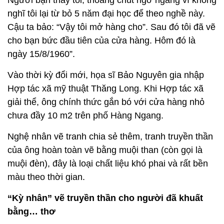
Người bạn thấy tôi, thoáng chút ngỡ ngàng vì không
nghĩ tôi lại từ bỏ 5 năm đại học để theo nghề này.
Cậu ta bảo: “Vậy tôi mở hàng cho”. Sau đó tôi đã vẽ
cho bạn bức đầu tiên của cửa hàng. Hôm đó là
ngày 15/8/1960”.
Vào thời kỳ đổi mới, họa sĩ Bảo Nguyên gia nhập
Hợp tác xã mỹ thuật Thăng Long. Khi Hợp tác xã
giải thể, ông chính thức gắn bó với cửa hàng nhỏ
chưa đầy 10 m2 trên phố Hàng Ngang.
Nghệ nhân vẽ tranh chia sẻ thêm, tranh truyền thần
của ông hoàn toàn vẽ bằng muội than (còn gọi là
muội đèn), đây là loại chất liệu khó phai và rất bền
màu theo thời gian.
“Kỳ nhân” vẽ truyền thần cho người đã khuất
bằng… thơ