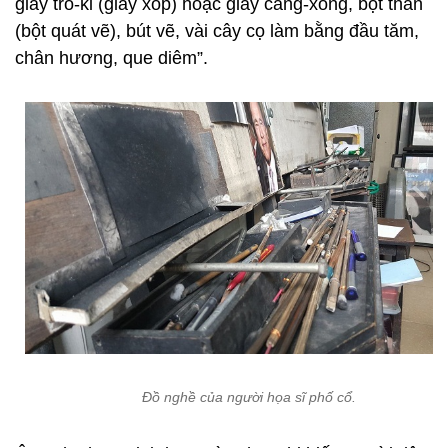
giấy trô-ki (giấy xốp) hoặc giấy căng-xông, bột than
(bột quát vẽ), bút vẽ, vài cây cọ làm bằng đầu tăm,
chân hương, que diêm”.
Đồ nghề của người họa sĩ phố cổ.