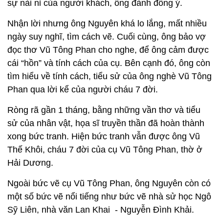
sự nài nỉ của người khách, ông đành đồng ý.
Nhận lời nhưng ông Nguyên khá lo lắng, mất nhiều
ngày suy nghĩ, tìm cách vẽ. Cuối cùng, ông bảo vợ
đọc thơ Vũ Tông Phan cho nghe, để ông cảm được
cái “hồn” và tính cách của cụ. Bên cạnh đó, ông còn
tìm hiểu về tính cách, tiểu sử của ông nghè Vũ Tông
Phan qua lời kể của người cháu 7 đời.
Ròng rã gần 1 tháng, bằng những vần thơ và tiểu
sử của nhân vật, họa sĩ truyền thần đã hoàn thành
xong bức tranh. Hiện bức tranh vẫn được ông Vũ
Thế Khôi, cháu 7 đời của cụ Vũ Tông Phan, thờ ở
Hải Dương.
Ngoài bức vẽ cụ Vũ Tông Phan, ông Nguyên còn có
một số bức vẽ nổi tiếng như bức vẽ nhà sử học Ngô
Sỹ Liên, nhà văn Lan Khai - Nguyễn Đình Khải.