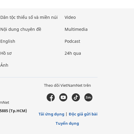
Dân tộc thiểu số và miền núi
Video
Nội dung chuyên đề
Multimedia
English
Podcast
Hồ sơ
24h qua
Ảnh
Theo dõi VietNamNet trên
amNet
5885 (Tp.HCM)
Tải ứng dụng
Độc giả gửi bài
Tuyển dụng