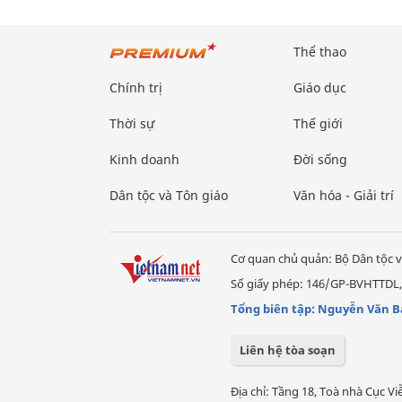
Thể thao
Chính trị
Giáo dục
Thời sự
Thế giới
Kinh doanh
Đời sống
Dân tộc và Tôn giáo
Văn hóa - Giải trí
Cơ quan chủ quản: Bộ Dân tộc v
Số giấy phép: 146/GP-BVHTTDL,
Tổng biên tập: Nguyễn Văn B
Liên hệ tòa soạn
Địa chỉ: Tầng 18, Toà nhà Cục 