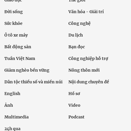
Giáo dục
Thế giới
Đời sống
Văn hóa - Giải trí
Sức khỏe
Công nghệ
Ô tô xe máy
Du lịch
Bất động sản
Bạn đọc
Tuần Việt Nam
Công nghiệp hỗ trợ
Giảm nghèo bền vững
Nông thôn mới
Dân tộc thiểu số và miền núi
Nội dung chuyên đề
English
Hồ sơ
Ảnh
Video
Multimedia
Podcast
24h qua