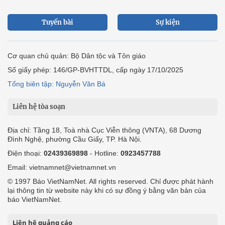
Tuyến bài
Sự kiện
Cơ quan chủ quản: Bộ Dân tộc và Tôn giáo
Số giấy phép: 146/GP-BVHTTDL, cấp ngày 17/10/2025
Tổng biên tập: Nguyễn Văn Bá
Liên hệ tòa soạn
Địa chỉ: Tầng 18, Toà nhà Cục Viễn thông (VNTA), 68 Dương
Đình Nghệ, phường Cầu Giấy, TP. Hà Nội.
Điện thoại:
02439369898
- Hotline:
0923457788
Email: vietnamnet@vietnamnet.vn
© 1997 Báo VietNamNet. All rights reserved. Chỉ được phát hành
lại thông tin từ website này khi có sự đồng ý bằng văn bản của
báo VietNamNet.
Liên hệ quảng cáo