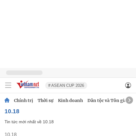
# ASEAN CUP 2026
Chính trị
Thời sự
Kinh doanh
Dân tộc và Tôn giáo
10.18
Tin tức mới nhất về
10.18
10.18