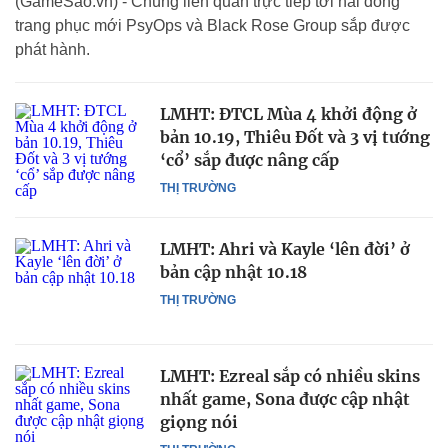
(GameSao.vn) - Chúng liên quan trực tiếp tới hai dòng
trang phục mới PsyOps và Black Rose Group sắp được
phát hành.
LMHT: ĐTCL Mùa 4 khởi động ở
bản 10.19, Thiêu Đốt và 3 vị tướng
‘cổ’ sắp được nâng cấp
THỊ TRƯỜNG
LMHT: Ahri và Kayle ‘lên đời’ ở
bản cập nhật 10.18
THỊ TRƯỜNG
LMHT: Ezreal sắp có nhiều skins
nhất game, Sona được cập nhật
giọng nói