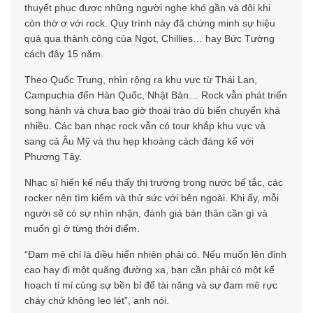
thuyết phục được những người nghe khó gần và đôi khi
còn thờ ơ với rock. Quy trình này đã chứng minh sự hiệu
quả qua thành công của Ngọt, Chillies… hay Bức Tường
cách đây 15 năm.
Theo Quốc Trung, nhìn rộng ra khu vực từ Thái Lan,
Campuchia đến Hàn Quốc, Nhật Bản… Rock vẫn phát triển
song hành và chưa bao giờ thoái trào dù biến chuyển khá
nhiều. Các ban nhạc rock vẫn có tour khắp khu vực và
sang cả Âu Mỹ và thu hẹp khoảng cách đáng kể với
Phương Tây.
Nhạc sĩ hiến kế nếu thấy thị trường trong nước bế tắc, các
rocker nên tìm kiếm và thử sức với bên ngoài. Khi ấy, mỗi
người sẽ có sự nhìn nhận, đánh giá bản thân cần gì và
muốn gì ở từng thời điểm.
“Đam mê chỉ là điều hiển nhiên phải có. Nếu muốn lên đỉnh
cao hay đi một quãng đường xa, bạn cần phải có một kế
hoạch tỉ mỉ cùng sự bền bỉ để tài năng và sự đam mê rực
cháy chứ không leo lét”, anh nói.