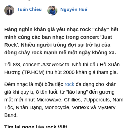
Tuấn Chiêu
Nguyễn Huế
Hàng nghìn khán giả yêu nhạc rock "cháy" hết
mình cùng các ban nhạc trong concert 'Just
Rock'. Nhiều người trông đợi sự trở lại của
dòng chảy rock mạnh mẽ một ngày không xa.
Tối 8/3, concert
Just Rock
tại Nhà thi đấu Hồ Xuân
Hương (TP.HCM) thu hút 2000 khán giả tham gia.
Đêm nhạc là một bữa tiệc
rock
đa dạng cho khán
giả khi quy tụ 8 tên tuổi, từ "lão làng" đến gương
mặt mới như: Microwave, Chillies, 7Uppercuts, Nam
Tộc, Nhân Dạng, Monocycle, Vortexx và Mystery
Band.
Tìm lại ngọn lửa rock Việt