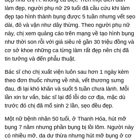
làm đẹp, người phụ nữ 29 tuổi đã cầu cứu khi làm
đẹp tạo hình thành bụng được 5 tuần nhưng vết sẹo
dài, đỏ và vặn như dây thừng. Theo người phụ nữ
này, chị xem quảng cáo trên mạng về tạo hình bụng
như thời son rỗi với giá siêu rẻ gần 30 triệu đồng và
cơ sở khoe những ca từng làm rất đẹp nên chị đã
tin tưởng và đến phẫu thuật.
Bác sĩ cho chị xuất viện luôn sau hơn 1 ngày kèm
theo đơn thuốc nhưng về nhà, vết thương sưng
đau, đi lại khó khăn và suốt 5 tuần chưa lành. Mỗi
lần xin tư vấn, bác sĩ lại đổ lỗi do cơ địa, mặc dù
trước đó chị đã mổ sinh 2 lần, sẹo đều đẹp.
Một nữ bệnh nhân 50 tuổi, ở Thanh Hóa, hút mỡ
bụng 7 năm nhưng phần bụng bị lồi lõm. Người này
có nhiều mỡ, da dư thừa nhưng hút mỡ bụng ở cơ