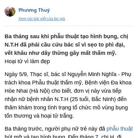
Phương Thuý
Xem các bài viết của tác giả
Ba tháng sau khi phẫu thuật tạo hình bụng, chị
N.T.H đã phải cầu cứu bác sĩ vì sẹo to phì đại,
vết khâu như dây thừng gây mất thẩm mỹ.
Hoại tử vì làm đẹp
Ngày 5/9, Thạc sĩ, bác sĩ Nguyễn Minh Nghĩa - Phụ
trách khoa Phẫu thuật thẩm mỹ, Bệnh viện Đa khoa
Hòe Nhai (Hà Nội) cho biết, đơn vị này vừa tiếp
nhận nữ bệnh nhân N.T.H (25 tuổi, Bắc Ninh) đến
thăm khám trong tình trạng tổ chức mô vùng bụng
tổn thương và hoại tử trắng.
Ba tháng trước, người phụ nữ trẻ này đã
phẫu thuật
hút mỡ và tạo hình bụng. Đến tháng 7, chị H. đi