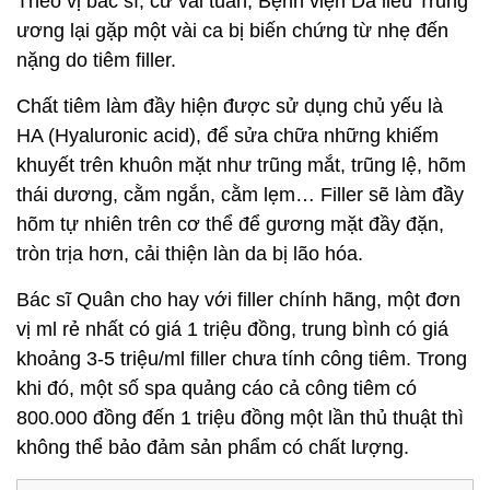
Theo vị bác sĩ, cứ vài tuần, Bệnh viện Da liễu Trung
ương lại gặp một vài ca bị biến chứng từ nhẹ đến
nặng do tiêm filler.
Chất tiêm làm đầy hiện được sử dụng chủ yếu là
HA (Hyaluronic acid), để sửa chữa những khiếm
khuyết trên khuôn mặt như trũng mắt, trũng lệ, hõm
thái dương, cằm ngắn, cằm lẹm… Filler sẽ làm đầy
hõm tự nhiên trên cơ thể để gương mặt đầy đặn,
tròn trịa hơn, cải thiện làn da bị lão hóa.
Bác sĩ Quân cho hay với filler chính hãng, một đơn
vị ml rẻ nhất có giá 1 triệu đồng, trung bình có giá
khoảng 3-5 triệu/ml filler chưa tính công tiêm. Trong
khi đó, một số spa quảng cáo cả công tiêm có
800.000 đồng đến 1 triệu đồng một lần thủ thuật thì
không thể bảo đảm sản phẩm có chất lượng.