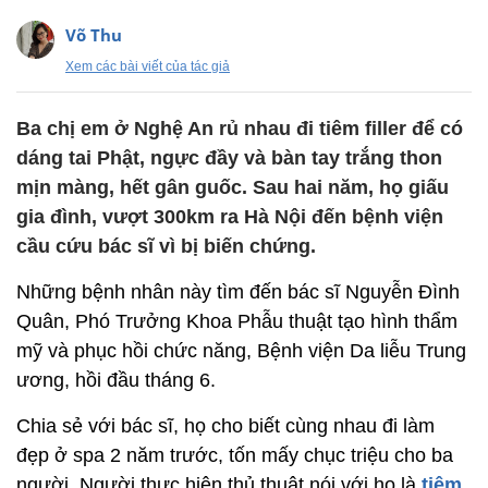
Võ Thu
Xem các bài viết của tác giả
Ba chị em ở Nghệ An rủ nhau đi tiêm filler để có
dáng tai Phật, ngực đầy và bàn tay trắng thon
mịn màng, hết gân guốc. Sau hai năm, họ giấu
gia đình, vượt 300km ra Hà Nội đến bệnh viện
cầu cứu bác sĩ vì bị biến chứng.
Những bệnh nhân này tìm đến bác sĩ Nguyễn Đình
Quân, Phó Trưởng Khoa Phẫu thuật tạo hình thẩm
mỹ và phục hồi chức năng, Bệnh viện Da liễu Trung
ương, hồi đầu tháng 6.
Chia sẻ với bác sĩ, họ cho biết cùng nhau đi làm
đẹp ở spa 2 năm trước, tốn mấy chục triệu cho ba
người. Người thực hiện thủ thuật nói với họ là
tiêm