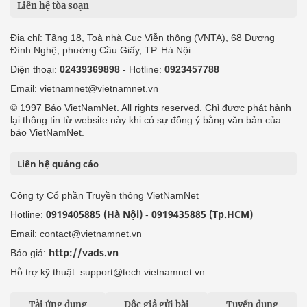
Liên hệ tòa soạn
Địa chỉ: Tầng 18, Toà nhà Cục Viễn thông (VNTA), 68 Dương
Đình Nghệ, phường Cầu Giấy, TP. Hà Nội.
Điện thoại:
02439369898
- Hotline:
0923457788
Email: vietnamnet@vietnamnet.vn
© 1997 Báo VietNamNet. All rights reserved. Chỉ được phát hành
lại thông tin từ website này khi có sự đồng ý bằng văn bản của
báo VietNamNet.
Liên hệ quảng cáo
Công ty Cổ phần Truyền thông VietNamNet
0919405885 (Hà Nội)
0919435885 (Tp.HCM)
Hotline:
-
Email: contact@vietnamnet.vn
http://vads.vn
Báo giá:
Hỗ trợ kỹ thuật: support@tech.vietnamnet.vn
Tải ứng dụng
Độc giả gửi bài
Tuyển dụng