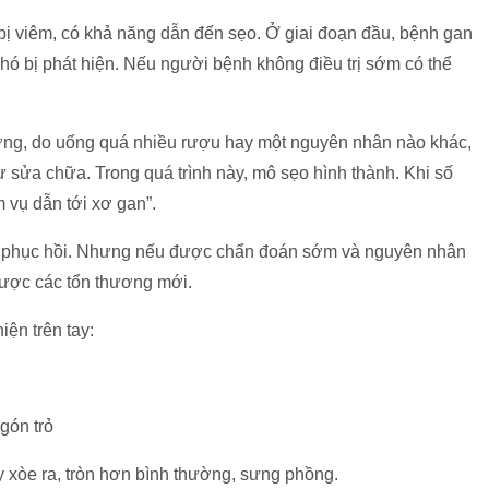
bị viêm, có khả năng dẫn đến sẹo. Ở giai đoạn đầu, bệnh gan
ó bị phát hiện. Nếu người bệnh không điều trị sớm có thể
thương, do uống quá nhiều rượu hay một nguyên nhân nào khác,
 sửa chữa. Trong quá trình này, mô sẹo hình thành. Khi số
 vụ dẫn tới xơ gan”.
 phục hồi. Nhưng nếu được chẩn đoán sớm và nguyên nhân
được các tổn thương mới.
hiện trên tay:
ngón trỏ
ay xòe ra, tròn hơn bình thường, sưng phồng.