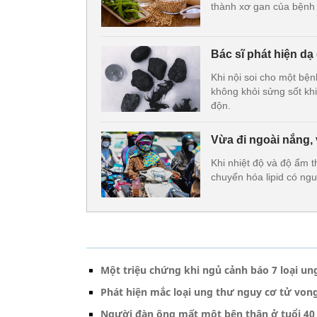
thành xơ gan của bệnh
Bác sĩ phát hiện d
Khi nội soi cho một bệ
không khỏi sửng sốt khi
độn.
Vừa đi ngoài nắng, 
Khi nhiệt độ và độ ẩm t
chuyển hóa lipid có ng
Một triệu chứng khi ngủ cảnh báo 7 loại un
Phát hiện mắc loại ung thư nguy cơ tử von
Người đàn ông mất một bên thận ở tuổi 40 