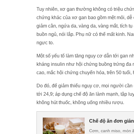
Tuy nhiên, xơ gan thường không có triệu chứn
chứng khác của xơ gan bao gồm mệt mỏi, dễ 
giảm cân, ngứa da, vàng da, vàng mắt, tích tụ
buồn ngủ, nói lắp. Phụ nữ có thể mất kinh. N
ngực to.
Một số yếu tố làm tăng nguy cơ dẫn tới gan n
kháng insulin như hội chứng buồng trứng đa n
cao, mắc hội chứng chuyển hóa, trên 50 tuổi,
Do đó, để giảm thiểu nguy cơ, mọi người cần g
tới 24,9; áp dụng chế độ ăn lành mạnh, tập lu
không hút thuốc, không uống nhiều rượu.
Chế độ ăn đơn giản
Cơm, canh miso, món ăn