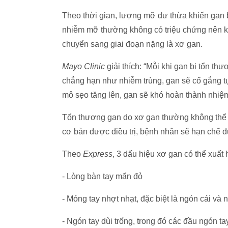
Theo thời gian, lượng mỡ dư thừa khiến gan 
nhiễm mỡ thường không có triệu chứng nên kh
chuyển sang giai đoạn nặng là xơ gan.
Mayo Clinic
giải thích: “Mỗi khi gan bị tổn 
chẳng hạn như nhiễm trùng, gan sẽ cố gắng tự
mô sẹo tăng lên, gan sẽ khó hoàn thành nhiệm
Tổn thương gan do xơ gan thường không thể
cơ bản được điều trị, bệnh nhân sẽ hạn chế 
Theo
Express
, 3 dấu hiệu xơ gan có thể xuất 
- Lòng bàn tay mẩn đỏ
- Móng tay nhợt nhạt, đặc biệt là ngón cái và 
- Ngón tay dùi trống, trong đó các đầu ngón t