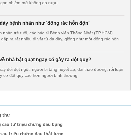
 gan nhiễm mỡ không do rượu.
ạ dày bệnh nhân như ‘đống rác hỗn độn’
nh nhân trẻ tuổi, các bác sĩ Bệnh viện Thống Nhất (TP.HCM)
 gắp ra rất nhiều dị vật từ dạ dày, giống như một đống rác hỗn
về nhà bật quạt ngay có gây ra đột quỵ?
hay đổi đột ngột, người bị tăng huyết áp, đái tháo đường, rối loạn
uy cơ đột quỵ cao hơn người bình thường.
g thư
g cao từ triệu chứng đau bụng
sau triệu chứng đau thắt lưng