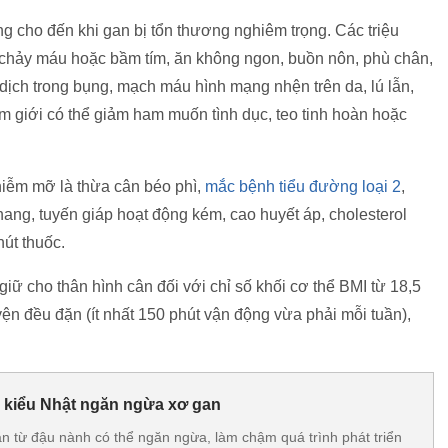
g cho đến khi gan bị tổn thương nghiêm trọng. Các triệu
chảy máu hoặc bầm tím, ăn không ngon, buồn nôn, phù chân,
 dịch trong bụng, mạch máu hình mạng nhện trên da, lú lẫn,
am giới có thể giảm ham muốn tình dục, teo tinh hoàn hoặc
hiễm mỡ là thừa cân béo phì,
mắc bệnh tiểu đường loại 2
,
ang, tuyến giáp hoạt động kém, cao huyết áp, cholesterol
 hút thuốc.
iữ cho thân hình cân đối với chỉ số khối cơ thể BMI từ 18,5
yện đều đặn (ít nhất 150 phút vận động vừa phải mỗi tuần),
 kiểu Nhật ngăn ngừa xơ gan
 từ đậu nành có thể ngăn ngừa, làm chậm quá trình phát triển