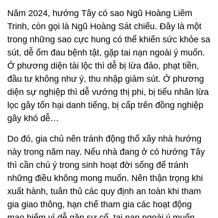
Năm 2024, hướng Tây có sao Ngũ Hoàng Liêm
Trinh, còn gọi là Ngũ Hoàng Sát chiếu. Đây là một
trong những sao cực hung có thể khiến sức khỏe sa
sút, dễ ốm đau bệnh tật, gặp tai nạn ngoài ý muốn.
Ở phương diện tài lộc thì dễ bị lừa đảo, phạt tiền,
đầu tư không như ý, thu nhập giảm sút. Ở phương
diện sự nghiệp thì dễ vướng thị phi, bị tiểu nhân lừa
lọc gây tổn hại danh tiếng, bị cấp trên đồng nghiệp
gây khó dễ…
Do đó, gia chủ nên tránh động thổ xây nhà hướng
này trong năm nay. Nếu nhà đang ở có hướng Tây
thì cần chú ý trong sinh hoạt đời sống để tránh
những điều không mong muốn. Nên thận trọng khi
xuất hành, tuân thủ các quy định an toàn khi tham
gia giao thông, hạn chế tham gia các hoạt động
mạo hiểm vì dễ gặp sự cố, tai nạn ngoài ý muốn,