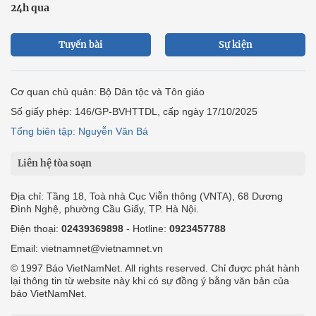
24h qua
Tuyến bài
Sự kiện
Cơ quan chủ quản: Bộ Dân tộc và Tôn giáo
Số giấy phép: 146/GP-BVHTTDL, cấp ngày 17/10/2025
Tổng biên tập: Nguyễn Văn Bá
Liên hệ tòa soạn
Địa chỉ: Tầng 18, Toà nhà Cục Viễn thông (VNTA), 68 Dương
Đình Nghệ, phường Cầu Giấy, TP. Hà Nội.
Điện thoại:
02439369898
- Hotline:
0923457788
Email: vietnamnet@vietnamnet.vn
© 1997 Báo VietNamNet. All rights reserved. Chỉ được phát hành
lại thông tin từ website này khi có sự đồng ý bằng văn bản của
báo VietNamNet.