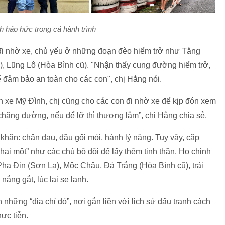
h háo hức trong cả hành trình
 đi nhờ xe, chủ yếu ở những đoạn đèo hiểm trở như Tằng
), Lũng Lô (Hòa Bình cũ). "Nhận thấy cung đường hiểm trở,
để đảm bảo an toàn cho các con", chị Hằng nói.
 xe Mỹ Đình, chị cũng cho các con đi nhờ xe để kịp đón xem
chặng đường, nếu để lỡ thì thương lắm”, chị Hằng chia sẻ.
khăn: chân đau, đầu gối mỏi, hành lý nặng. Tuy vậy, cặp
ai một” như các chú bộ đội để lấy thêm tinh thần. Họ chinh
ha Đin (Sơn La), Mộc Châu, Đá Trắng (Hòa Bình cũ), trải
 nắng gắt, lúc lại se lạnh.
những “địa chỉ đỏ”, nơi gắn liền với lịch sử đấu tranh cách
ực tiễn.