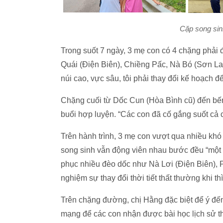
Cặp song sin
Trong suốt 7 ngày, 3 mẹ con có 4 chặng phải
Quái (Điện Biên), Chiềng Pấc, Nà Bó (Sơn La
núi cao, vực sâu, tôi phải thay đổi kế hoạch 
Chặng cuối từ Dốc Cun (Hòa Bình cũ) đến bến
buổi hợp luyện. “Các con đã cố gắng suốt cả 
Trên hành trình, 3 mẹ con vượt qua nhiều khó 
song sinh vẫn động viên nhau bước đều “một h
phục nhiều đèo dốc như Nà Lơi (Điện Biên), P
nghiệm sự thay đổi thời tiết thất thường khi thì
Trên chặng đường, chị Hằng đặc biệt để ý đến 
mạng để các con nhận được bài học lịch sử th