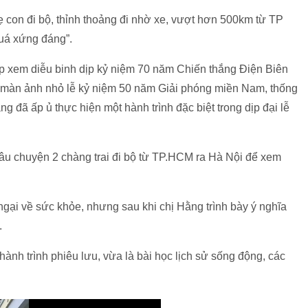
 con đi bộ, thỉnh thoảng đi nhờ xe, vượt hơn 500km từ TP
quá xứng đáng”.
iếp xem diễu binh dịp kỷ niệm 70 năm Chiến thắng Điện Biên
ua màn ảnh nhỏ lễ kỷ niệm 50 năm Giải phóng miền Nam, thống
g đã ấp ủ thực hiện một hành trình đặc biệt trong dịp đại lễ
câu chuyện 2 chàng trai đi bộ từ TP.HCM ra Hà Nội để xem
gại về sức khỏe, nhưng sau khi chị Hằng trình bày ý nghĩa
.
 hành trình phiêu lưu, vừa là bài học lịch sử sống động, các