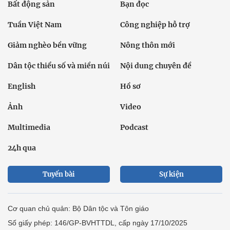
Bất động sản
Bạn đọc
Tuần Việt Nam
Công nghiệp hỗ trợ
Giảm nghèo bền vững
Nông thôn mới
Dân tộc thiểu số và miền núi
Nội dung chuyên đề
English
Hồ sơ
Ảnh
Video
Multimedia
Podcast
24h qua
Tuyến bài
Sự kiện
Cơ quan chủ quản: Bộ Dân tộc và Tôn giáo
Số giấy phép: 146/GP-BVHTTDL, cấp ngày 17/10/2025