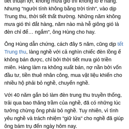
tiết thuận lợi, không mưa gió thì không lo ế hàng.
Nhưng "người tính không bằng trời tính", vào dịp
Trung thu, thời tiết thất thường. Những năm không
mưa gió thì đắt hàng, năm nào mà hễ giông gió là
đèn chỉ để… ngắm", ông Hùng cho hay.
Ông Hùng dẫn chứng, cách đây 5 năm, cũng dịp
tết
Trung thu
, làng nghề với cả nghìn chiếc đèn lồng ế
không bán được, chỉ bởi thời tiết mưa gió triền
miên. Hàng làm ra không xuất bán, nợ nần bởi vốn
đầu tư, tiền thuê nhân công, mua vật liệu khiến cho
nhiều hộ phải bỏ nghề, chuyển nghề.
Với 40 năm gắn bó làm đèn trung thu truyền thống,
trải qua bao thăng trầm của nghề, đã có những lúc
tưởng chừng ông phải bỏ nghề. Tuy nhiên, vì tình
yêu nghề và trách nhiệm "giữ lửa" cho nghề đã giúp
ông bám trụ đến ngày hôm nay.