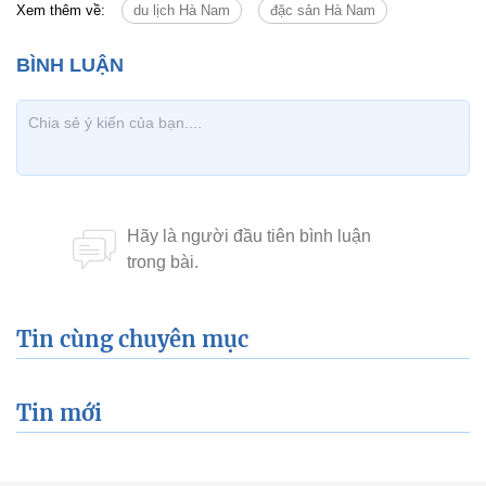
Xem thêm về:
du lịch Hà Nam
đặc sản Hà Nam
Tin cùng chuyên mục
Tin mới