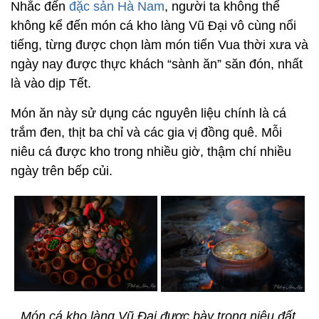
Nhắc đến
đặc sản Hà Nam
, người ta không thể
không kể đến món cá kho làng Vũ Đại vô cùng nổi
tiếng, từng được chọn làm món tiến Vua thời xưa và
ngày nay được thực khách “sành ăn” săn đón, nhất
là vào dịp Tết.
Món ăn này sử dụng các nguyên liệu chính là cá
trắm đen, thịt ba chỉ và các gia vị đồng quê. Mỗi
niêu cá được kho trong nhiều giờ, thậm chí nhiều
ngày trên bếp củi.
Món cá kho làng Vũ Đại được bày trong niêu đất,