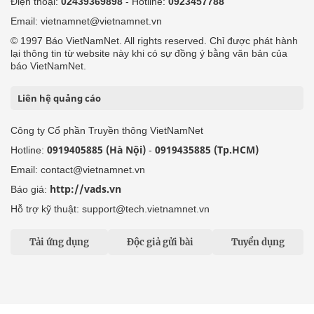
Điện thoại:
02439369898
- Hotline:
0923457788
Email: vietnamnet@vietnamnet.vn
© 1997 Báo VietNamNet. All rights reserved. Chỉ được phát hành
lại thông tin từ website này khi có sự đồng ý bằng văn bản của
báo VietNamNet.
Liên hệ quảng cáo
Công ty Cổ phần Truyền thông VietNamNet
0919405885 (Hà Nội)
0919435885 (Tp.HCM)
Hotline:
-
Email: contact@vietnamnet.vn
http://vads.vn
Báo giá:
Hỗ trợ kỹ thuật: support@tech.vietnamnet.vn
Tải ứng dụng
Độc giả gửi bài
Tuyển dụng