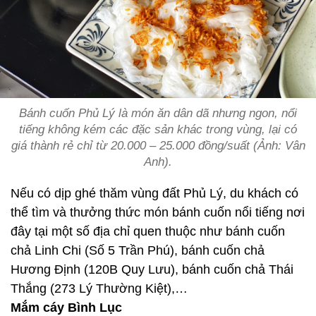
Bánh cuốn Phủ Lý là món ăn dân dã nhưng ngon, nổi
tiếng không kém các đặc sản khác trong vùng, lại có
giá thành rẻ chỉ từ 20.000 – 25.000 đồng/suất (Ảnh: Vân
Anh).
Nếu có dịp ghé thăm vùng đất Phủ Lý, du khách có
thể tìm và thưởng thức món bánh cuốn nổi tiếng nơi
đây tại một số địa chỉ quen thuộc như bánh cuốn
chả Linh Chi (Số 5 Trần Phú), bánh cuốn chả
Hương Định (120B Quy Lưu), bánh cuốn chả Thái
Thắng (273 Lý Thường Kiệt),…
Mắm cáy Bình Lục