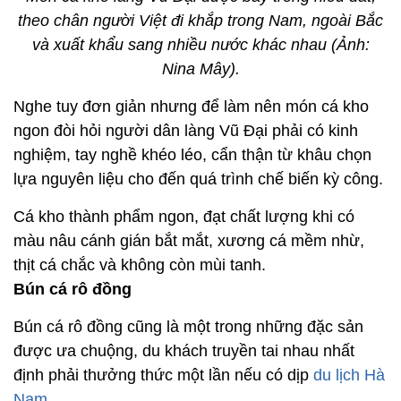
theo chân người Việt đi khắp trong Nam, ngoài Bắc
và xuất khẩu sang nhiều nước khác nhau (Ảnh:
Nina Mây).
Nghe tuy đơn giản nhưng để làm nên món cá kho
ngon đòi hỏi người dân làng Vũ Đại phải có kinh
nghiệm, tay nghề khéo léo, cẩn thận từ khâu chọn
lựa nguyên liệu cho đến quá trình chế biến kỳ công.
Cá kho thành phẩm ngon, đạt chất lượng khi có
màu nâu cánh gián bắt mắt, xương cá mềm nhừ,
thịt cá chắc và không còn mùi tanh.
Bún cá rô đồng
Bún cá rô đồng cũng là một trong những đặc sản
được ưa chuộng, du khách truyền tai nhau nhất
định phải thưởng thức một lần nếu có dịp
du lịch Hà
Nam
.