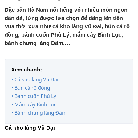
Đặc sản Hà Nam nổi tiếng với nhiều món ngon
dân dã, từng được lựa chọn để dâng lên tiến
Vua thời xưa như cá kho làng Vũ Đại, bún cá rô
đồng, bánh cuốn Phủ Lý, mắm cáy Bình Lục,
bánh chưng làng Đầm,…
Xem nhanh:
• Cá kho làng Vũ Đại
• Bún cá rô đồng
• Bánh cuốn Phủ Lý
• Mắm cáy Bình Lục
• Bánh chưng làng Đầm
Cá kho làng Vũ Đại