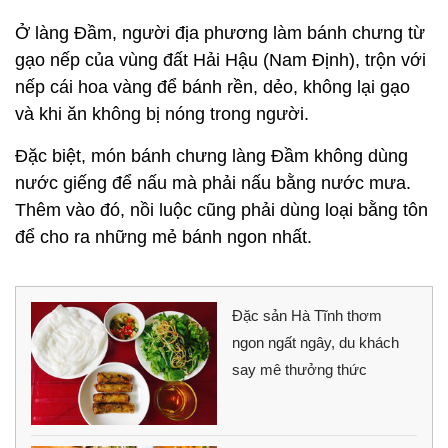
Ở làng Đầm, người địa phương làm bánh chưng từ
gạo nếp của vùng đất Hải Hậu (Nam Định), trộn với
nếp cái hoa vàng để bánh rền, dẻo, không lại gạo
và khi ăn không bị nóng trong người.
Đặc biệt, món bánh chưng làng Đầm không dùng
nước giếng để nấu mà phải nấu bằng nước mưa.
Thêm vào đó, nồi luộc cũng phải dùng loại bằng tôn
để cho ra những mẻ bánh ngon nhất.
Đặc sản Hà Tĩnh thơm
ngon ngất ngây, du khách
say mê thưởng thức