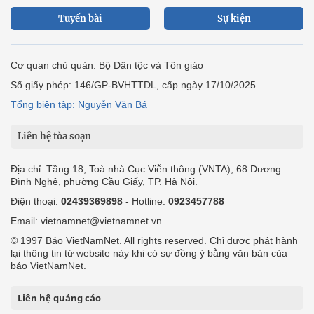
Tuyến bài
Sự kiện
Cơ quan chủ quản: Bộ Dân tộc và Tôn giáo
Số giấy phép: 146/GP-BVHTTDL, cấp ngày 17/10/2025
Tổng biên tập: Nguyễn Văn Bá
Liên hệ tòa soạn
Địa chỉ: Tầng 18, Toà nhà Cục Viễn thông (VNTA), 68 Dương
Đình Nghệ, phường Cầu Giấy, TP. Hà Nội.
Điện thoại:
02439369898
- Hotline:
0923457788
Email: vietnamnet@vietnamnet.vn
© 1997 Báo VietNamNet. All rights reserved. Chỉ được phát hành
lại thông tin từ website này khi có sự đồng ý bằng văn bản của
báo VietNamNet.
Liên hệ quảng cáo