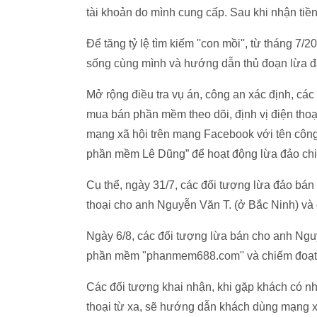
tài khoản do mình cung cấp. Sau khi nhận tiền,
Để tăng tỷ lệ tìm kiếm ''con mồi'', từ tháng 7
sống cùng mình và hướng dẫn thủ đoạn lừa đ
Mở rộng điều tra vụ án, công an xác định, c
mua bán phần mềm theo dõi, định vị điện thoại,
mạng xã hội trên mạng Facebook với tên công
phần mềm Lê Dũng” để hoạt động lừa đảo chiế
Cụ thể, ngày 31/7, các đối tượng lừa đảo bá
thoại cho anh Nguyễn Văn T. (ở Bắc Ninh) và 
Ngày 6/8, các đối tượng lừa bán cho anh Ngu
phần mềm "phanmem688.com'' và chiếm đoạt 1
Các đối tượng khai nhận, khi gặp khách có 
thoại từ xa, sẽ hướng dẫn khách dùng mạng xã