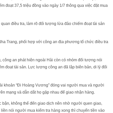
ếm đoạt 37,5 triệu đồng vào ngày 1/7 thông qua việc đặt mua
quan điều tra, làm rõ đối tượng lừa đảo chiếm đoạt tài sản
a Trang, phối hợp với công an địa phương tổ chức điều tra
, công an phát hiện ngoài Hải còn có nhóm đối tượng nói
m đoạt tài sản. Lực lượng công an đã lập biên bản, di lý đối
 tài khoản “Đi Hoàng Vương” đóng vai người mua và người
rên mạng và dẫn dắt họ gặp nhau để giao nhận hàng.
ệc bận, không thể đến giao dịch nên nhờ người quen giao,
liền nói người mua kiểm tra hàng xong thì chuyển tiền vào