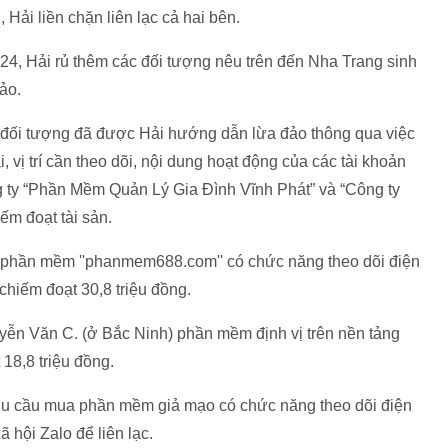
 Hải liền chặn liên lạc cả hai bên.
/2024, Hải rủ thêm các đối tượng nêu trên đến Nha Trang sinh
ảo.
ác đối tượng đã được Hải hướng dẫn lừa đảo thông qua việc
 vị trí cần theo dõi, nội dung hoạt động của các tài khoản
 ty “Phần Mềm Quản Lý Gia Đình Vĩnh Phát” và “Công ty
m đoạt tài sản.
n phần mềm ''phanmem688.com'' có chức năng theo dõi điện
chiếm đoạt 30,8 triệu đồng.
yễn Văn C. (ở Bắc Ninh) phần mềm định vị trên nền tảng
8,8 triệu đồng.
nhu cầu mua phần mềm giả mạo có chức năng theo dõi điện
 hội Zalo để liên lạc.