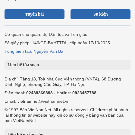
Tuyến bài
Sự kiện
Cơ quan chủ quản: Bộ Dân tộc và Tôn giáo
Số giấy phép: 146/GP-BVHTTDL, cấp ngày 17/10/2025
Tổng biên tập: Nguyễn Văn Bá
Liên hệ tòa soạn
Địa chỉ: Tầng 18, Toà nhà Cục Viễn thông (VNTA), 68 Dương
Đình Nghệ, phường Cầu Giấy, TP. Hà Nội.
Điện thoại:
02439369898
- Hotline:
0923457788
Email: vietnamnet@vietnamnet.vn
© 1997 Báo VietNamNet. All rights reserved. Chỉ được phát hành
lại thông tin từ website này khi có sự đồng ý bằng văn bản của
báo VietNamNet.
Liên hệ quảng cáo