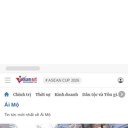
# ASEAN CUP 2026
Chính trị
Thời sự
Kinh doanh
Dân tộc và Tôn giáo
Ái Mộ
Tin tức mới nhất về
Ái Mộ