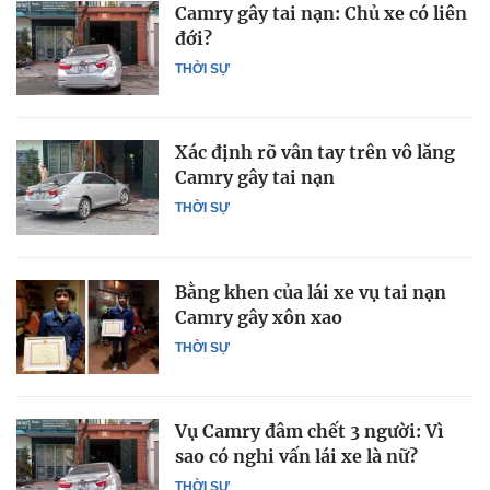
Camry gây tai nạn: Chủ xe có liên
đới?
THỜI SỰ
Xác định rõ vân tay trên vô lăng
Camry gây tai nạn
THỜI SỰ
Bằng khen của lái xe vụ tai nạn
Camry gây xôn xao
THỜI SỰ
Vụ Camry đâm chết 3 người: Vì
sao có nghi vấn lái xe là nữ?
THỜI SỰ