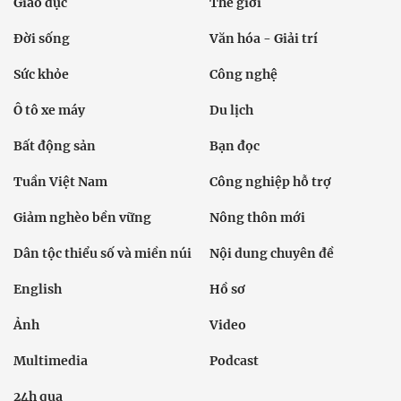
Giáo dục
Thế giới
Đời sống
Văn hóa - Giải trí
Sức khỏe
Công nghệ
Ô tô xe máy
Du lịch
Bất động sản
Bạn đọc
Tuần Việt Nam
Công nghiệp hỗ trợ
Giảm nghèo bền vững
Nông thôn mới
Dân tộc thiểu số và miền núi
Nội dung chuyên đề
English
Hồ sơ
Ảnh
Video
Multimedia
Podcast
24h qua